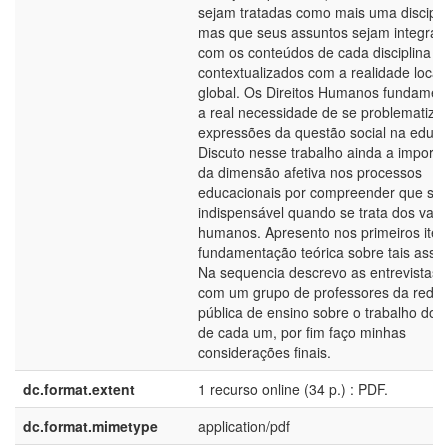
sejam tratadas como mais uma discipli
mas que seus assuntos sejam integrad
com os conteúdos de cada disciplina e
contextualizados com a realidade local
global. Os Direitos Humanos fundame
a real necessidade de se problematizar
expressões da questão social na educ
Discuto nesse trabalho ainda a importâ
da dimensão afetiva nos processos
educacionais por compreender que sej
indispensável quando se trata dos valo
humanos. Apresento nos primeiros iten
fundamentação teórica sobre tais assu
Na sequencia descrevo as entrevistas f
com um grupo de professores da rede
pública de ensino sobre o trabalho doc
de cada um, por fim faço minhas
considerações finais.
dc.format.extent
1 recurso online (34 p.) : PDF.
dc.format.mimetype
application/pdf