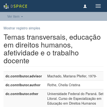
Toggl
navig
Ver item
Mostrar registro simples
Temas transversais, educação
em direitos humanos,
afetividade e o trabalho
docente
dc.contributor.advisor
Machado, Mariana Pfeifer, 1979-
dc.contributor.author
Rothe, Cheila Cristina
dc.contributor.other
Universidade Federal do Paraná. Setor
Litoral. Curso de Especialização em
Educação em Direitos Humanos