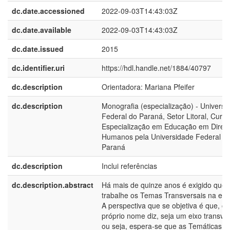
dc.date.accessioned
2022-09-03T14:43:03Z
dc.date.available
2022-09-03T14:43:03Z
dc.date.issued
2015
dc.identifier.uri
https://hdl.handle.net/1884/40797
dc.description
Orientadora: Mariana Pfeifer
dc.description
Monografia (especialização) - Universi
Federal do Paraná, Setor Litoral, Curs
Especialização em Educação em Direit
Humanos pela Universidade Federal d
Paraná
dc.description
Inclui referências
dc.description.abstract
Há mais de quinze anos é exigido que 
trabalhe os Temas Transversais na esc
A perspectiva que se objetiva é que, c
próprio nome diz, seja um eixo transver
ou seja, espera-se que as Temáticas n