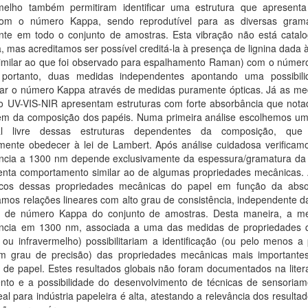
rmelho também permitiram identificar uma estrutura que apresenta
com o número Kappa, sendo reprodutível para as diversas gram
ente em todo o conjunto de amostras. Esta vibração não está catal
ra, mas acreditamos ser possível creditá-la à presença de lignina dada 
(similar ao que foi observado para espalhamento Raman) com o númer
portanto, duas medidas independentes apontando uma possibil
icar o número Kappa através de medidas puramente ópticas. Já as me
o UV-VIS-NIR apresentam estruturas com forte absorbância que not
m da composição dos papéis. Numa primeira análise escolhemos um
ral livre dessas estruturas dependentes da composição, que 
mente obedecer à lei de Lambert. Após análise cuidadosa verificam
ncia a 1300 nm depende exclusivamente da espessura/gramatura da
enta comportamento similar ao de algumas propriedades mecânicas. 
icos dessas propriedades mecânicas do papel em função da abso
mos relações lineares com alto grau de consistência, independente d
o de número Kappa do conjunto de amostras. Desta maneira, a m
ncia em 1300 nm, associada a uma das medidas de propriedades 
ou infravermelho) possibilitariam a identificação (ou pelo menos a 
 grau de precisão) das propriedades mecânicas mais importante
a de papel. Estes resultados globais não foram documentados na liter
to e a possibilidade do desenvolvimento de técnicas de sensoria
al para indústria papeleira é alta, atestando a relevância dos resulta