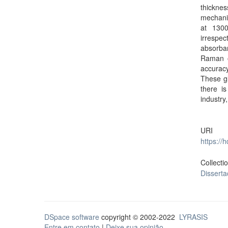
thickne
mechanic
at 1300
irrespe
absorban
Raman or
accurac
These gl
there i
industry
URI
https://
Collecti
Dissert
DSpace software
copyright © 2002-2022
LYRASIS
Entre em contato
|
Deixe sua opinião