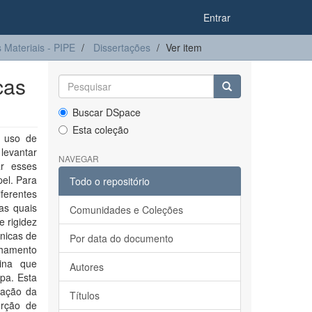
Entrar
Materiais - PIPE
Dissertações
Ver item
cas
Buscar DSpace
Esta coleção
o uso de
levantar
NAVEGAR
ar esses
el. Para
Todo o repositório
ferentes
as quais
Comunidades e Coleções
e rigidez
cnicas de
Por data do documento
lhamento
nina que
Autores
pa. Esta
cação da
Títulos
orção de