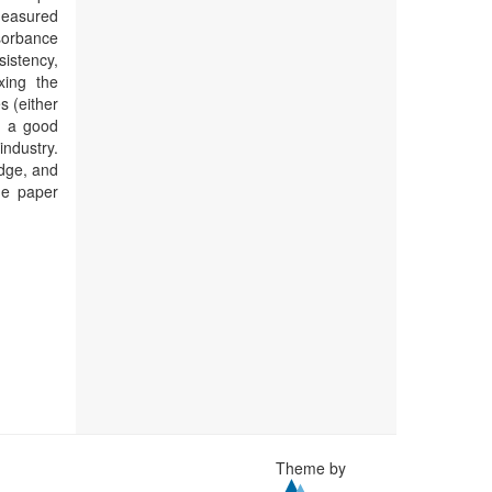
measured
sorbance
istency,
xing the
s (either
h a good
ndustry.
edge, and
he paper
Theme by