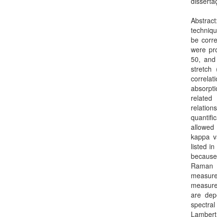
disserta
Abstrac
techniqu
be corre
were pr
50, and
stretch
correla
absorpti
related
relatio
quantif
allowed 
kappa va
listed i
because
Raman 
measure
measure
are dep
spectral
Lambert 