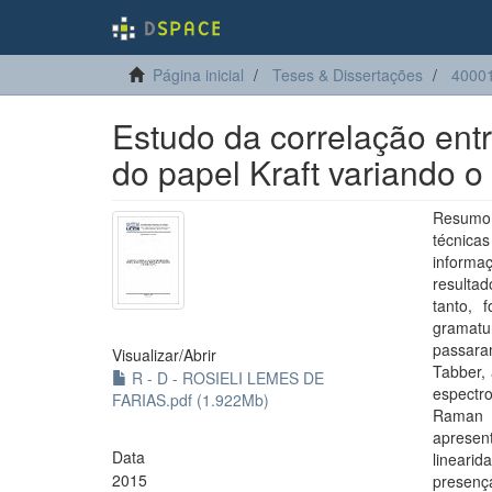
Página inicial
Teses & Dissertações
40001
Estudo da correlação ent
do papel Kraft variando 
Resumo:
técnica
informa
resultad
tanto, 
gramatu
passaram
Visualizar/
Abrir
Tabber, 
R - D - ROSIELI LEMES DE
espectr
FARIAS.pdf (1.922Mb)
Raman p
apresen
Data
linearid
2015
presenç