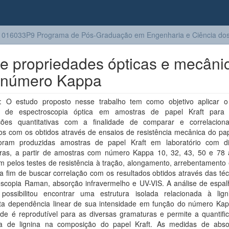
016033P9 Programa de Pós-Graduação em Engenharia e Ciência dos 
re propriedades ópticas e mecâni
o número Kappa
 O estudo proposto nesse trabalho tem como objetivo aplicar 
s de espectroscopia óptica em amostras de papel Kraft para 
ções quantitativas com a finalidade de comparar e correlacion
os com os obtidos através de ensaios de resistência mecânica do pap
foram produzidas amostras de papel Kraft em laboratório com di
ras, a partir de amostras com número Kappa 10, 32, 43, 50 e 78 
 pelos testes de resistência à tração, alongamento, arrebentamento 
a fim de buscar correlação com os resultados obtidos através das té
oscopia Raman, absorção infravermelho e UV-VIS. A análise de espa
ossibilitou encontrar uma estrutura isolada relacionada à lig
ta dependência linear de sua intensidade em função do número Kap
ade é reprodutível para as diversas gramaturas e permite a quantifi
a de lignina na composição do papel Kraft. As medidas de abs