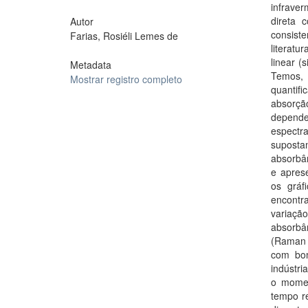
infrave
direta 
Autor
consist
Farias, Rosiéli Lemes de
literatu
linear 
Metadata
Temos, 
Mostrar registro completo
quantif
absorçã
depende
espect
suposta
absorbâ
e apres
os gráf
encontra
variaçã
absorbâ
(Raman 
com bom
indústri
o momen
tempo re