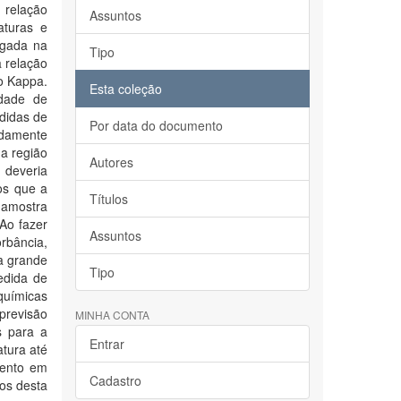
 relação
Assuntos
aturas e
ogada na
Tipo
à relação
o Kappa.
Esta coleção
idade de
didas de
Por data do documento
adamente
a região
Autores
deveria
os que a
Títulos
 amostra
Ao fazer
Assuntos
rbância,
a grande
Tipo
edida de
químicas
previsão
MINHA CONTA
s para a
Entrar
atura até
mento em
Cadastro
dos desta