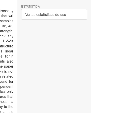
ESTATÍSTICA
troscopy
Ver as estatísticas de uso
that will
r samples
 32, 43,
trength,
seek any
d UV-Vis
structure
s linear
e lignin
nts also
the paper
on is not
n-related
ound for
pendent
cal-only
res that
chosen a
ey to the
e sample