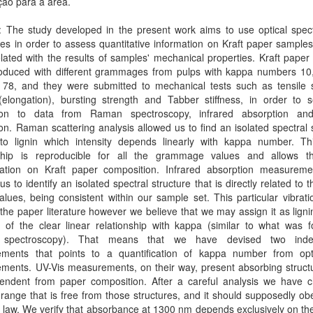
ção para a área.
t: The study developed in the present work aims to use optical spec
es in order to assess quantitative information on Kraft paper samples 
lated with the results of samples' mechanical properties. Kraft pape
oduced with different grammages from pulps with kappa numbers 10,
 78, and they were submitted to mechanical tests such as tensile s
 (elongation), bursting strength and Tabber stiffness, in order to 
tion to data from Raman spectroscopy, infrared absorption an
on. Raman scattering analysis allowed us to find an isolated spectral 
 to lignin which intensity depends linearly with kappa number. Thi
nship is reproducible for all the grammage values and allows th
ication on Kraft paper composition. Infrared absorption measureme
us to identify an isolated spectral structure that is directly related to 
lues, being consistent within our sample set. This particular vibrati
n the paper literature however we believe that we may assign it as ligni
 of the clear linear relationship with kappa (similar to what was f
spectroscopy). That means that we have devised two inde
ments that points to a quantification of kappa number from opti
ments. UV-Vis measurements, on their way, present absorbing structu
endent from paper composition. After a careful analysis we have 
 range that is free from those structures, and it should supposedly ob
law. We verify that absorbance at 1300 nm depends exclusively on th