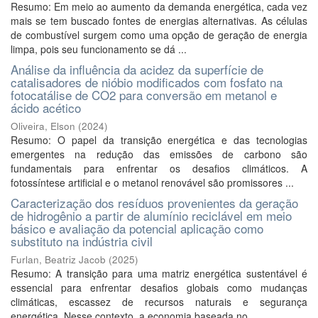
Resumo: Em meio ao aumento da demanda energética, cada vez
mais se tem buscado fontes de energias alternativas. As células
de combustível surgem como uma opção de geração de energia
limpa, pois seu funcionamento se dá ...
Análise da influência da acidez da superfície de
catalisadores de nióbio modificados com fosfato na
fotocatálise de CO2 para conversão em metanol e
ácido acético
Oliveira, Elson
(
2024
)
Resumo: O papel da transição energética e das tecnologias
emergentes na redução das emissões de carbono são
fundamentais para enfrentar os desafios climáticos. A
fotossíntese artificial e o metanol renovável são promissores ...
Caracterização dos resíduos provenientes da geração
de hidrogênio a partir de alumínio reciclável em meio
básico e avaliação da potencial aplicação como
substituto na indústria civil
Furlan, Beatriz Jacob
(
2025
)
Resumo: A transição para uma matriz energética sustentável é
essencial para enfrentar desafios globais como mudanças
climáticas, escassez de recursos naturais e segurança
energética. Nesse contexto, a economia baseada no ...