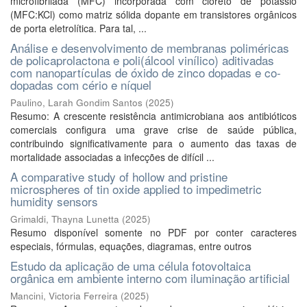
microfibrilada (MFC) incorporada com cloreto de potássio
(MFC:KCl) como matriz sólida dopante em transistores orgânicos
de porta eletrolítica. Para tal, ...
Análise e desenvolvimento de membranas poliméricas
de policaprolactona e poli(álcool vinílico) aditivadas
com nanopartículas de óxido de zinco dopadas e co-
dopadas com cério e níquel
Paulino, Larah Gondim Santos
(
2025
)
Resumo: A crescente resistência antimicrobiana aos antibióticos
comerciais configura uma grave crise de saúde pública,
contribuindo significativamente para o aumento das taxas de
mortalidade associadas a infecções de difícil ...
A comparative study of hollow and pristine
microspheres of tin oxide applied to impedimetric
humidity sensors
Grimaldi, Thayna Lunetta
(
2025
)
Resumo disponível somente no PDF por conter caracteres
especiais, fórmulas, equações, diagramas, entre outros
Estudo da aplicação de uma célula fotovoltaica
orgânica em ambiente interno com iluminação artificial
Mancini, Victoria Ferreira
(
2025
)