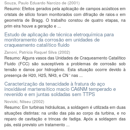
Souza, Paulo Eduardo Narcizo de
(
2001
)
Resumo: Efeitos gerados pela aplicação de campos acústicos em
cristais de silício foram monitorados com difração de raios-x em
geometria de Bragg. O trabalho constou de quatro etapas, na
prim eira houve a geração e ...
Estudo de aplicação de técnica eletroquímica para
monitoramento da corrosão em unidades de
craqueamento catalítico fluido
Zanoni, Patricia Raquel Silva
(
2002
)
Resumo: Alguns vasos das Unidades de Craqueamento Catalítico
Fluido (FCC) são susceptíveis a problemas de corrosão sob
tensão e danos por hidrogênio. Esta situação ocorre devido à
presença de H20, H2S, NH3, e CN ' nas ...
Caracterização da tenacidade à fratura do aço
inoxidável martensítico macio CA6NM temperado e
revenido e em juntas soldadas sem TTPS
Novicki, Nilseu
(
2002
)
Resumo: Em turbinas hidráulicas, a soldagem é utilizada em duas
situações distintas: na união das pás ao corpo da turbina, e no
reparo de cavitação e trincas de fadiga. Após a soldagem das
pás, está previsto um tratamento ...