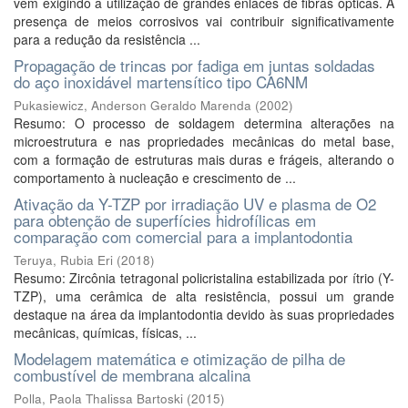
vem exigindo a utilização de grandes enlaces de fibras ópticas. A
presença de meios corrosivos vai contribuir significativamente
para a redução da resistência ...
Propagação de trincas por fadiga em juntas soldadas
do aço inoxidável martensítico tipo CA6NM
Pukasiewicz, Anderson Geraldo Marenda
(
2002
)
Resumo: O processo de soldagem determina alterações na
microestrutura e nas propriedades mecânicas do metal base,
com a formação de estruturas mais duras e frágeis, alterando o
comportamento à nucleação e crescimento de ...
Ativação da Y-TZP por irradiação UV e plasma de O2
para obtenção de superfícies hidrofílicas em
comparação com comercial para a implantodontia
Teruya, Rubia Eri
(
2018
)
Resumo: Zircônia tetragonal policristalina estabilizada por ítrio (Y-
TZP), uma cerâmica de alta resistência, possui um grande
destaque na área da implantodontia devido às suas propriedades
mecânicas, químicas, físicas, ...
Modelagem matemática e otimização de pilha de
combustível de membrana alcalina
Polla, Paola Thalissa Bartoski
(
2015
)