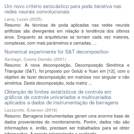
Um novo critério estocástico para poda iterativa nas
redes neurais convolucionais
Lamy, Lucas
(
2025
)
Resumo: As técnicas de poda aplicadas nas redes neurais
artificiais são divergentes em relação à tendência dos últimos
anos. Enquanto as arquiteturas se tornam cada vez maiores,
complexas, com mais parâmetros e camadas, ...
Numerical experiments for S&T decomposition
Santiago, Cosmo Damião
(
2001
)
Resumo: A nova decomposição, Decomposição Simétrica e
Triangular (S&T), foi proposto por Golub e Yuan em [12], com o
objetivo de fazer decomposição em matrizes non singular e não
simétrica. Desta decomposição, toda matriz ...
Obtenção de limites estatísticos de controle em
gráficos de controle univariados e multivariados
aplicados a dados de instrumentação de barragens
Lazzarotto, Emerson
(
2016
)
Resumo: Barragens instrumentadas geram uma enorme base de
dados provenientes do monitoramento. Porém, dados não são
informações e, então, precisam ser trabalhados para se obter
informações. A correta interpretação e avaliação ...