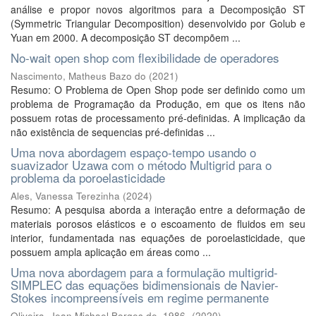
análise e propor novos algoritmos para a Decomposição ST
(Symmetric Triangular Decomposition) desenvolvido por Golub e
Yuan em 2000. A decomposição ST decompõem ...
No-wait open shop com flexibilidade de operadores
Nascimento, Matheus Bazo do
(
2021
)
Resumo: O Problema de Open Shop pode ser definido como um
problema de Programação da Produção, em que os itens não
possuem rotas de processamento pré-definidas. A implicação da
não existência de sequencias pré-definidas ...
Uma nova abordagem espaço-tempo usando o
suavizador Uzawa com o método Multigrid para o
problema da poroelasticidade
Ales, Vanessa Terezinha
(
2024
)
Resumo: A pesquisa aborda a interação entre a deformação de
materiais porosos elásticos e o escoamento de fluidos em seu
interior, fundamentada nas equações de poroelasticidade, que
possuem ampla aplicação em áreas como ...
Uma nova abordagem para a formulação multigrid-
SIMPLEC das equações bidimensionais de Navier-
Stokes incompreensíveis em regime permanente
Oliveira, Jean Michael Borges de, 1986-
(
2020
)