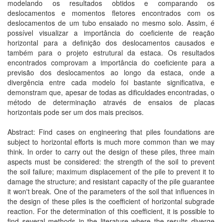
modelando os resultados obtidos e comparando os
deslocamentos e momentos fletores encontrados com os
deslocamentos de um tubo ensaiado no mesmo solo. Assim, é
possível visualizar a importância do coeficiente de reação
horizontal para a definição dos deslocamentos causados e
também para o projeto estrutural da estaca. Os resultados
encontrados comprovam a importância do coeficiente para a
previsão dos deslocamentos ao longo da estaca, onde a
divergência entre cada modelo foi bastante significativa, e
demonstram que, apesar de todas as dificuldades encontradas, o
método de determinação através de ensaios de placas
horizontais pode ser um dos mais precisos.
Abstract: Find cases on engineering that piles foundations are
subject to horizontal efforts is much more common than we may
think. In order to carry out the design of these piles, three main
aspects must be considered: the strength of the soil to prevent
the soil failure; maximum displacement of the pile to prevent it to
damage the structure; and resistant capacity of the pile guarantee
it won't break. One of the parameters of the soil that influences in
the design of these piles is the coefficient of horizontal subgrade
reaction. For the determination of this coefficient, it is possible to
find several methods in the literature where the results diverge