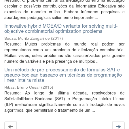
Resumo: O problema central da mediação do erro na educação
escolar e possíveis contribuições da Informática Educativa são
expostos de maneira crítica. Embora inúmeras pesquisas e
abordagens pedagógicas salientem o importante ...
Innovative hybrid MOEA/D variants for solving multi-
objective combinatorial optimization problems
Souza, Murilo Zangari de
(
2017
)
Resumo: Muitos problemas do mundo real podem ser
representados como um problema de otimização combinatória.
Muitas vezes, estes problemas são caracterizados pelo grande
número de variáveis e pela presença de múltiplos ...
Um método de pré-processamento de fórmulas SAT e
pseudo-boolean baseado em técnicas de programação
linear inteira mista
Ribas, Bruno César
(
2015
)
Resumo: Ao longo da última década, resolvedores de
Satisfatibilidade Booleana (SAT) e Programação Inteira Linear
(ILP) melhoraram significativamente com a introdução de novos
algoritmos, que permitiram o tratamento de um ...