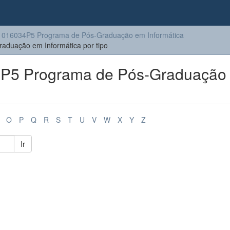
016034P5 Programa de Pós-Graduação em Informática
duação em Informática por tipo
P5 Programa de Pós-Graduação
O
P
Q
R
S
T
U
V
W
X
Y
Z
Ir