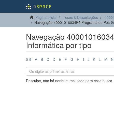
Página inicial
Teses & Dissertações
40001
Navegação 40001016034P5 Programa de Pós-Gra
Navegação 40001016034
Informática por tipo
0-9
A
B
C
D
E
F
G
H
I
J
K
L
M
N
Desculpe, não há nenhum resultado para essa busca.