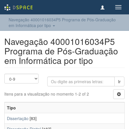
Toggl
navig
Navegação 40001016034P5 Programa de Pós-Graduação
em Informática por tipo
Navegação 40001016034P5
Programa de Pós-Graduação
em Informática por tipo
Ir
Itens para a visualização no momento 1-2 of 2
Tipo
Dissertação
[83]