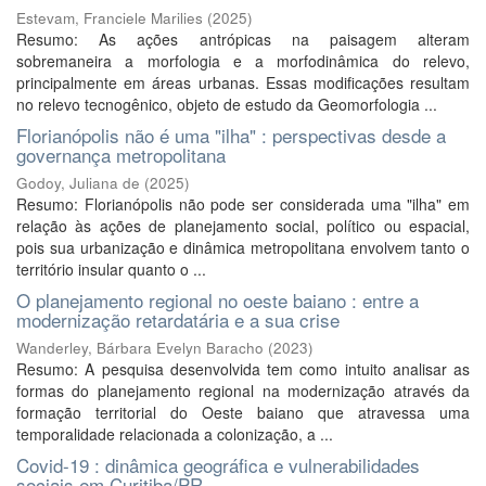
Estevam, Franciele Marilies
(
2025
)
Resumo: As ações antrópicas na paisagem alteram
sobremaneira a morfologia e a morfodinâmica do relevo,
principalmente em áreas urbanas. Essas modificações resultam
no relevo tecnogênico, objeto de estudo da Geomorfologia ...
Florianópolis não é uma "ilha" : perspectivas desde a
governança metropolitana
Godoy, Juliana de
(
2025
)
Resumo: Florianópolis não pode ser considerada uma "ilha" em
relação às ações de planejamento social, político ou espacial,
pois sua urbanização e dinâmica metropolitana envolvem tanto o
território insular quanto o ...
O planejamento regional no oeste baiano : entre a
modernização retardatária e a sua crise
Wanderley, Bárbara Evelyn Baracho
(
2023
)
Resumo: A pesquisa desenvolvida tem como intuito analisar as
formas do planejamento regional na modernização através da
formação territorial do Oeste baiano que atravessa uma
temporalidade relacionada a colonização, a ...
Covid-19 : dinâmica geográfica e vulnerabilidades
sociais em Curitiba/PR