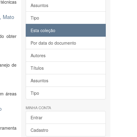
 técnicas
Assuntos
a, Mato
Tipo
Esta coleção
do obter
Por data do documento
Autores
anejo de
Títulos
Assuntos
Tipo
em áreas
o
MINHA CONTA
Entrar
rramenta
Cadastro