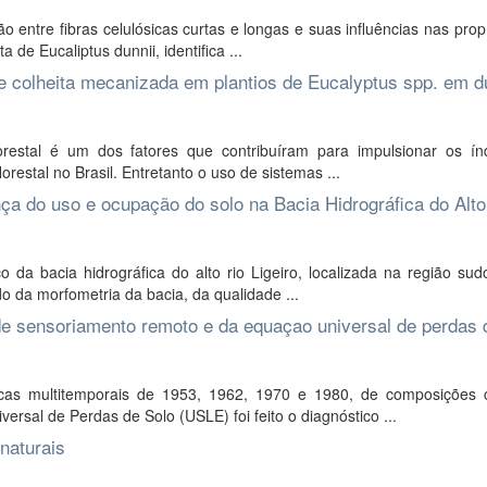
 entre fibras celulósicas curtas e longas e suas influências nas pro
de Eucaliptus dunnii, identifica ...
e colheita mecanizada em plantios de Eucalyptus spp. em 
estal é um dos fatores que contribuíram para impulsionar os ín
restal no Brasil. Entretanto o uso de sistemas ...
ça do uso e ocupação do solo na Bacia Hidrográfica do Alto
 da bacia hidrográfica do alto rio Ligeiro, localizada na região su
o da morfometria da bacia, da qualidade ...
de sensoriamento remoto e da equaçao universal de perdas 
icas multitemporais de 1953, 1962, 1970 e 1980, de composições c
sal de Perdas de Solo (USLE) foi feito o diagnóstico ...
naturais