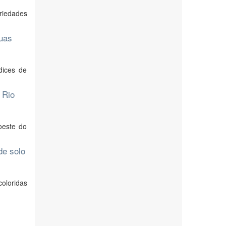
priedades
duas
dices de
 Rio
doeste do
de solo
oloridas