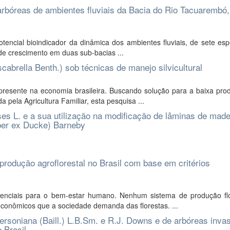
rbóreas de ambientes fluviais da Bacia do Rio Tacuarembó,
otencial bioindicador da dinâmica dos ambientes fluviais, de sete es
 de crescimento em duas sub-bacias ...
abrella Benth.) sob técnicas de manejo silvicultural
 presente na economia brasileira. Buscando solução para a baixa pro
 pela Agricultura Familiar, esta pesquisa ...
s L. e a sua utilização na modificação de lâminas de made
ber ex Ducke) Barneby
produção agroflorestal no Brasil com base em critérios
senciais para o bem-estar humano. Nenhum sistema de produção flo
econômicos que a sociedade demanda das florestas. ...
rsoniana (Baill.) L.B.Sm. e R.J. Downs e de arbóreas inva
 Brasil