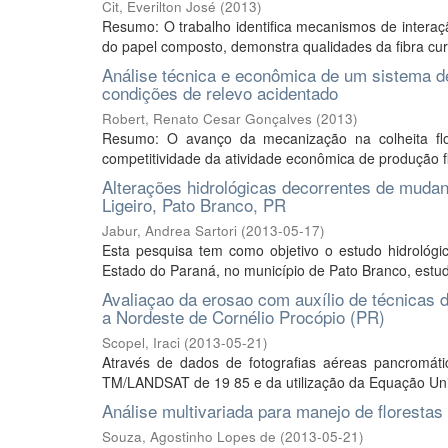
Cit, Everilton José
(
2013
)
Resumo: O trabalho identifica mecanismos de interação
do papel composto, demonstra qualidades da fibra curta 
Análise técnica e econômica de um sistema d
condições de relevo acidentado
Robert, Renato Cesar Gonçalves
(
2013
)
Resumo: O avanço da mecanização na colheita flor
competitividade da atividade econômica de produção flo
Alterações hidrológicas decorrentes de mudan
Ligeiro, Pato Branco, PR
Jabur, Andrea Sartori
(
2013-05-17
)
Esta pesquisa tem como objetivo o estudo hidrológico
Estado do Paraná, no município de Pato Branco, estud
Avaliaçao da erosao com auxílio de técnicas 
a Nordeste de Cornélio Procópio (PR)
Scopel, Iraci
(
2013-05-21
)
Através de dados de fotografias aéreas pancromát
TM/LANDSAT de 19 85 e da utilização da Equação Univer
Análise multivariada para manejo de florestas 
Souza, Agostinho Lopes de
(
2013-05-21
)