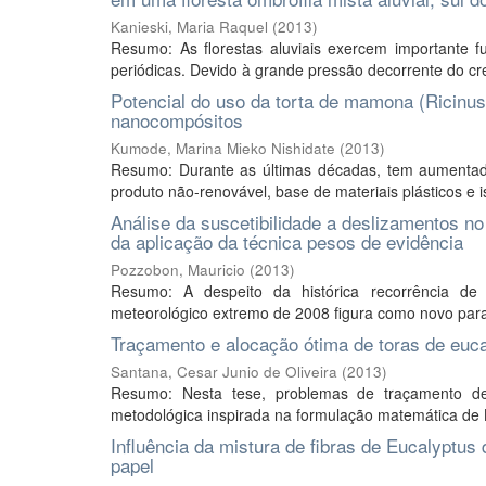
Kanieski, Maria Raquel
(
2013
)
Resumo: As florestas aluviais exercem importante fu
periódicas. Devido à grande pressão decorrente do cres
Potencial do uso da torta de mamona (Ricinu
nanocompósitos
Kumode, Marina Mieko Nishidate
(
2013
)
Resumo: Durante as últimas décadas, tem aumentad
produto não-renovável, base de materiais plásticos e 
Análise da suscetibilidade a deslizamentos n
da aplicação da técnica pesos de evidência
Pozzobon, Mauricio
(
2013
)
Resumo: A despeito da histórica recorrência de
meteorológico extremo de 2008 figura como novo parad
Traçamento e alocação ótima de toras de euc
Santana, Cesar Junio de Oliveira
(
2013
)
Resumo: Nesta tese, problemas de traçamento d
metodológica inspirada na formulação matemática d
Influência da mistura de fibras de Eucalyptus
papel