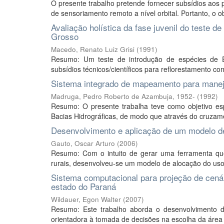
O presente trabalho pretende fornecer subsídios aos 
de sensoriamento remoto a nível orbital. Portanto, o obj
Avaliação holística da fase juvenil do teste 
Grosso
Macedo, Renato Luiz Grisi
(
1991
)
Resumo: Um teste de introdução de espécies de Eu
subsídios técnicos/científicos para reflorestamento co
Sistema integrado de mapeamento para manejo
Madruga, Pedro Roberto de Azambuja, 1952-
(
1992
)
Resumo: O presente trabalha teve como objetivo e
Bacias Hidrográficas, de modo que através do cruzame
Desenvolvimento e aplicação de um modelo de
Gauto, Oscar Arturo
(
2006
)
Resumo: Com o intuito de gerar uma ferramenta qu
rurais, desenvolveu-se um modelo de alocação do uso 
Sistema computacional para projeção de cenár
estado do Paraná
Wildauer, Egon Walter
(
2007
)
Resumo: Este trabalho aborda o desenvolvimento 
orientadora à tomada de decisões na escolha da área de