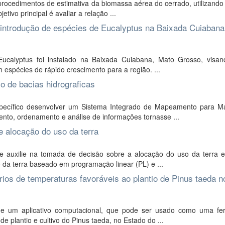
procedimentos de estimativa da biomassa aérea do cerrado, utilizando
etivo principal é avaliar a relação ...
de introdução de espécies de Eucalyptus na Baixada Cuiaban
calyptus foi instalado na Baixada Cuiabana, Mato Grosso, visan
m espécies de rápido crescimento para a região. ...
 de bacias hidrograficas
specífico desenvolver um Sistema Integrado de Mapeamento para M
nto, ordenamento e análise de informações tornasse ...
 alocação do uso da terra
e auxilie na tomada de decisão sobre a alocação do uso da terra 
da terra baseado em programação linear (PL) e ...
ios de temperaturas favoráveis ao plantio de Pinus taeda n
de um aplicativo computacional, que pode ser usado como uma fe
 plantio e cultivo do Pinus taeda, no Estado do ...