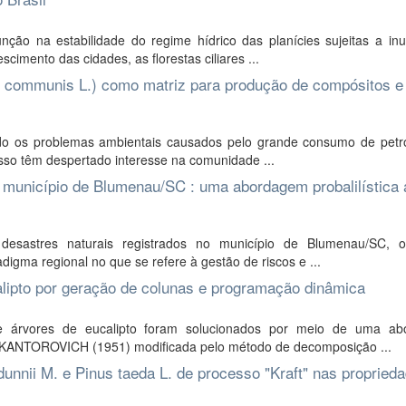
nção na estabilidade do regime hídrico das planícies sujeitas a in
cimento das cidades, as florestas ciliares ...
s communis L.) como matriz para produção de compósitos e
o os problemas ambientais causados pelo grande consumo de petr
isso têm despertado interesse na comunidade ...
o município de Blumenau/SC : uma abordagem probalilística 
 desastres naturais registrados no município de Blumenau/SC, 
igma regional no que se refere à gestão de riscos e ...
alipto por geração de colunas e programação dinâmica
e árvores de eucalipto foram solucionados por meio de uma a
e KANTOROVICH (1951) modificada pelo método de decomposição ...
 dunnii M. e Pinus taeda L. de processo "Kraft" nas propried