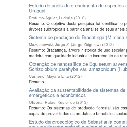
Estudo de anéis de crescimento de espécies a
Uruguai
Profumo-Aguiar, Ludmila
(
2010
)
Resumo: O objetivo desta pesquisa foi identificar o p
árvores subtropicais a partir da análise de seus anéis
Sistema de produção de Bracatinga (Mimosa sc
Mazuchowski, Jorge Z. (Jorge Zbigniew)
(
2012
)
Resumo: Bracatinga, árvore histórica de uso secular
madeira com qualidade industrial e incremento da renda
Obtenção de nanossílica de Equisetum arvense
Schizolobium parahyba var. amazonicum (Hu
Carneiro, Mayara Elita
(
2012
)
Resumo
Avaliação da sustentabilidade de sistemas de 
emergéticos e econômicos
Oliveira, Rafael Küster de
(
2013
)
Resumo: Os sistemas de produção florestal são es
capaz de prover todos os produtos e benefícios socio
Estudo dendroecológico de Sebastiania comme
em uma floresta ombrófila mista aluvial, sul do