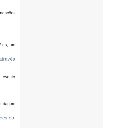
undações
óleo, um
através
o evento
bordagem
ades do