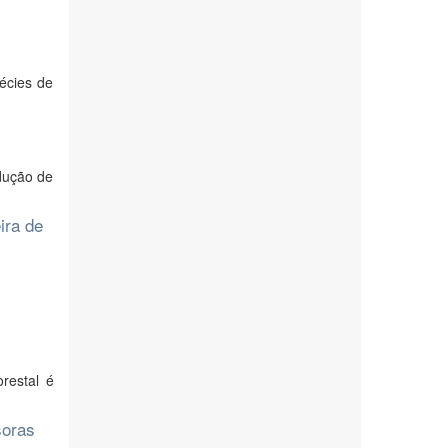
pécies de
dução de
ira de
restal é
soras