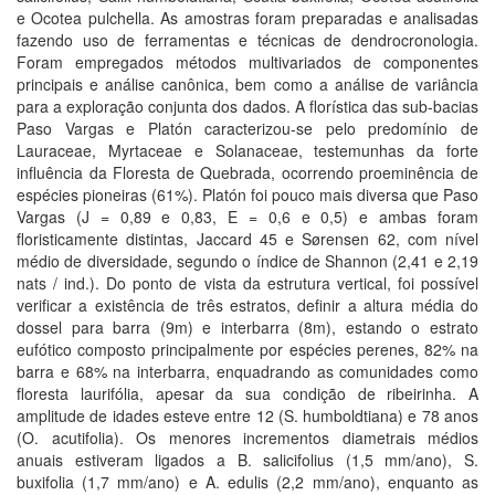
e Ocotea pulchella. As amostras foram preparadas e analisadas
fazendo uso de ferramentas e técnicas de dendrocronologia.
Foram empregados métodos multivariados de componentes
principais e análise canônica, bem como a análise de variância
para a exploração conjunta dos dados. A florística das sub-bacias
Paso Vargas e Platón caracterizou-se pelo predomínio de
Lauraceae, Myrtaceae e Solanaceae, testemunhas da forte
influência da Floresta de Quebrada, ocorrendo proeminência de
espécies pioneiras (61%). Platón foi pouco mais diversa que Paso
Vargas (J = 0,89 e 0,83, E = 0,6 e 0,5) e ambas foram
floristicamente distintas, Jaccard 45 e Sørensen 62, com nível
médio de diversidade, segundo o índice de Shannon (2,41 e 2,19
nats / ind.). Do ponto de vista da estrutura vertical, foi possível
verificar a existência de três estratos, definir a altura média do
dossel para barra (9m) e interbarra (8m), estando o estrato
eufótico composto principalmente por espécies perenes, 82% na
barra e 68% na interbarra, enquadrando as comunidades como
floresta laurifólia, apesar da sua condição de ribeirinha. A
amplitude de idades esteve entre 12 (S. humboldtiana) e 78 anos
(O. acutifolia). Os menores incrementos diametrais médios
anuais estiveram ligados a B. salicifolius (1,5 mm/ano), S.
buxifolia (1,7 mm/ano) e A. edulis (2,2 mm/ano), enquanto as