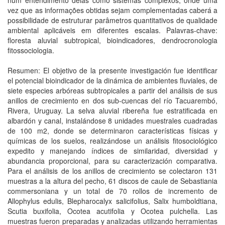
num entendimento delas como sistemas complexos, onde uma
vez que as informações obtidas sejam complementadas caberá a
possibilidade de estruturar parâmetros quantitativos de qualidade
ambiental aplicáveis em diferentes escalas. Palavras-chave:
floresta aluvial subtropical, bioindicadores, dendrocronologia
fitossociologia.
Resumen: El objetivo de la presente investigación fue identificar
el potencial bioindicador de la dinámica de ambientes fluviales, de
siete especies arbóreas subtropicales a partir del análisis de sus
anillos de crecimiento en dos sub-cuencas del río Tacuarembó,
Rivera, Uruguay. La selva aluvial ribereña fue estratificada en
albardón y canal, instalándose 8 unidades muestrales cuadradas
de 100 m2, donde se determinaron características físicas y
químicas de los suelos, realizándose un análisis fitosociológico
expedito y manejando índices de similaridad, diversidad y
abundancia proporcional, para su caracterización comparativa.
Para el análisis de los anillos de crecimiento se colectaron 131
muestras a la altura del pecho, 61 discos de caule de Sebastiania
commersoniana y un total de 70 rollos de incremento de
Allophylus edulis, Blepharocalyx salicifolius, Salix humboldtiana,
Scutia buxifolia, Ocotea acutifolia y Ocotea pulchella. Las
muestras fueron preparadas y analizadas utilizando herramientas