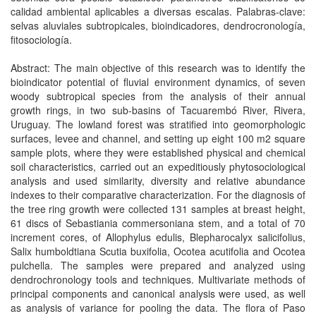
calidad ambiental aplicables a diversas escalas. Palabras-clave:
selvas aluviales subtropicales, bioindicadores, dendrocronología,
fitosociología.
Abstract: The main objective of this research was to identify the
bioindicator potential of fluvial environment dynamics, of seven
woody subtropical species from the analysis of their annual
growth rings, in two sub-basins of Tacuarembó River, Rivera,
Uruguay. The lowland forest was stratified into geomorphologic
surfaces, levee and channel, and setting up eight 100 m2 square
sample plots, where they were established physical and chemical
soil characteristics, carried out an expeditiously phytosociological
analysis and used similarity, diversity and relative abundance
indexes to their comparative characterization. For the diagnosis of
the tree ring growth were collected 131 samples at breast height,
61 discs of Sebastiania commersoniana stem, and a total of 70
increment cores, of Allophylus edulis, Blepharocalyx salicifolius,
Salix humboldtiana Scutia buxifolia, Ocotea acutifolia and Ocotea
pulchella. The samples were prepared and analyzed using
dendrochronology tools and techniques. Multivariate methods of
principal components and canonical analysis were used, as well
as analysis of variance for pooling the data. The flora of Paso