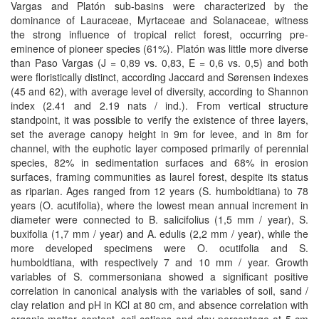
Vargas and Platón sub-basins were characterized by the
dominance of Lauraceae, Myrtaceae and Solanaceae, witness
the strong influence of tropical relict forest, occurring pre-
eminence of pioneer species (61%). Platón was little more diverse
than Paso Vargas (J = 0,89 vs. 0,83, E = 0,6 vs. 0,5) and both
were floristically distinct, according Jaccard and Sørensen indexes
(45 and 62), with average level of diversity, according to Shannon
index (2.41 and 2.19 nats / ind.). From vertical structure
standpoint, it was possible to verify the existence of three layers,
set the average canopy height in 9m for levee, and in 8m for
channel, with the euphotic layer composed primarily of perennial
species, 82% in sedimentation surfaces and 68% in erosion
surfaces, framing communities as laurel forest, despite its status
as riparian. Ages ranged from 12 years (S. humboldtiana) to 78
years (O. acutifolia), where the lowest mean annual increment in
diameter were connected to B. salicifolius (1,5 mm / year), S.
buxifolia (1,7 mm / year) and A. edulis (2,2 mm / year), while the
more developed specimens were O. ocutifolia and S.
humboldtiana, with respectively 7 and 10 mm / year. Growth
variables of S. commersoniana showed a significant positive
correlation in canonical analysis with the variables of soil, sand /
clay relation and pH in KCl at 80 cm, and absence correlation with