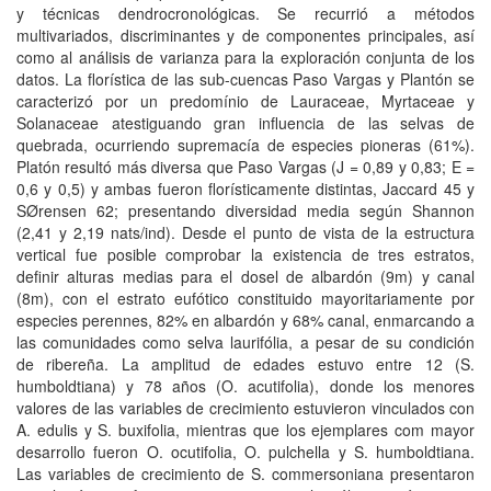
y técnicas dendrocronológicas. Se recurrió a métodos
multivariados, discriminantes y de componentes principales, así
como al análisis de varianza para la exploración conjunta de los
datos. La florística de las sub-cuencas Paso Vargas y Plantón se
caracterizó por un predomínio de Lauraceae, Myrtaceae y
Solanaceae atestiguando gran influencia de las selvas de
quebrada, ocurriendo supremacía de especies pioneras (61%).
Platón resultó más diversa que Paso Vargas (J = 0,89 y 0,83; E =
0,6 y 0,5) y ambas fueron florísticamente distintas, Jaccard 45 y
SØrensen 62; presentando diversidad media según Shannon
(2,41 y 2,19 nats/ind). Desde el punto de vista de la estructura
vertical fue posible comprobar la existencia de tres estratos,
definir alturas medias para el dosel de albardón (9m) y canal
(8m), con el estrato eufótico constituido mayoritariamente por
especies perennes, 82% en albardón y 68% canal, enmarcando a
las comunidades como selva laurifólia, a pesar de su condición
de ribereña. La amplitud de edades estuvo entre 12 (S.
humboldtiana) y 78 años (O. acutifolia), donde los menores
valores de las variables de crecimiento estuvieron vinculados con
A. edulis y S. buxifolia, mientras que los ejemplares com mayor
desarrollo fueron O. ocutifolia, O. pulchella y S. humboldtiana.
Las variables de crecimiento de S. commersoniana presentaron