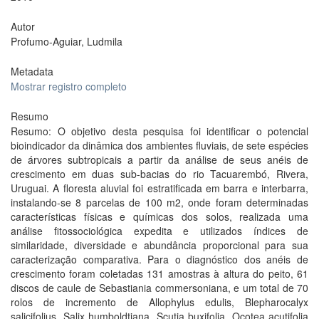
Autor
Profumo-Aguiar, Ludmila
Metadata
Mostrar registro completo
Resumo
Resumo: O objetivo desta pesquisa foi identificar o potencial
bioindicador da dinâmica dos ambientes fluviais, de sete espécies
de árvores subtropicais a partir da análise de seus anéis de
crescimento em duas sub-bacias do rio Tacuarembó, Rivera,
Uruguai. A floresta aluvial foi estratificada em barra e interbarra,
instalando-se 8 parcelas de 100 m2, onde foram determinadas
características físicas e químicas dos solos, realizada uma
análise fitossociológica expedita e utilizados índices de
similaridade, diversidade e abundância proporcional para sua
caracterização comparativa. Para o diagnóstico dos anéis de
crescimento foram coletadas 131 amostras à altura do peito, 61
discos de caule de Sebastiania commersoniana, e um total de 70
rolos de incremento de Allophylus edulis, Blepharocalyx
salicifolius, Salix humboldtiana, Scutia buxifolia, Ocotea acutifolia