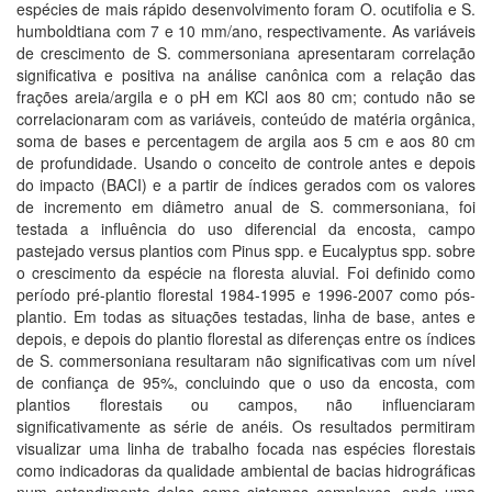
espécies de mais rápido desenvolvimento foram O. ocutifolia e S.
humboldtiana com 7 e 10 mm/ano, respectivamente. As variáveis
de crescimento de S. commersoniana apresentaram correlação
significativa e positiva na análise canônica com a relação das
frações areia/argila e o pH em KCl aos 80 cm; contudo não se
correlacionaram com as variáveis, conteúdo de matéria orgânica,
soma de bases e percentagem de argila aos 5 cm e aos 80 cm
de profundidade. Usando o conceito de controle antes e depois
do impacto (BACI) e a partir de índices gerados com os valores
de incremento em diâmetro anual de S. commersoniana, foi
testada a influência do uso diferencial da encosta, campo
pastejado versus plantios com Pinus spp. e Eucalyptus spp. sobre
o crescimento da espécie na floresta aluvial. Foi definido como
período pré-plantio florestal 1984-1995 e 1996-2007 como pós-
plantio. Em todas as situações testadas, linha de base, antes e
depois, e depois do plantio florestal as diferenças entre os índices
de S. commersoniana resultaram não significativas com um nível
de confiança de 95%, concluindo que o uso da encosta, com
plantios florestais ou campos, não influenciaram
significativamente as série de anéis. Os resultados permitiram
visualizar uma linha de trabalho focada nas espécies florestais
como indicadoras da qualidade ambiental de bacias hidrográficas