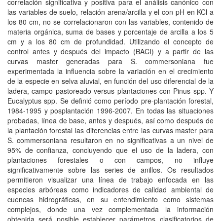
correlación significativa y positiva para el análisis canónico con
las variables de suelo, relación arena/arcilla y el con pH en KCl a
los 80 cm, no se correlacionaron con las variables, contenido de
materia orgánica, suma de bases y porcentaje de arcilla a los 5
cm y a los 80 cm de profundidad. Utilizando el concepto de
control antes y después del impacto (BACI) y a partir de las
curvas master generadas para S. commersoniana fue
experimentada la influencia sobre la variación en el crecimiento
de la especie en selva aluvial, en función del uso diferencial de la
ladera, campo pastoreado versus plantaciones con Pinus spp. Y
Eucalyptus spp. Se definió como período pre-plantación forestal,
1984-1995 y posplantación 1996-2007. En todas las situaciones
probadas, línea de base, antes y después, así como después de
la plantación forestal las diferencias entre las curvas master para
S. commersoniana resultaron en no significativas a un nivel de
95% de confianza, concluyendo que el uso de la ladera, con
plantaciones forestales o con campos, no influye
significativamente sobre las series de anillos. Os resultados
permitieron visualizar una línea de trabajo enfocada en las
especies arbóreas como indicadores de calidad ambiental de
cuencas hidrográficas, en su entendimiento como sistemas
complejos, donde una vez complementada la información
obtenida será posible establecer parámetros clasificatorios de