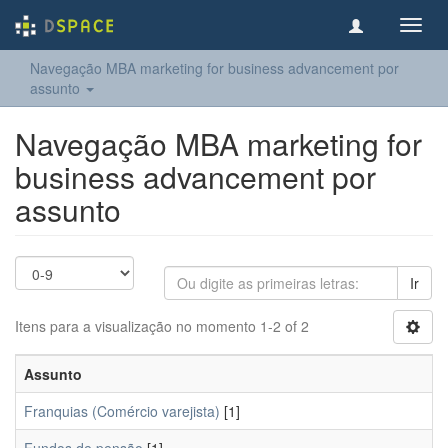
Toggl
navig
Navegação MBA marketing for business advancement por
assunto
Navegação MBA marketing for
business advancement por
assunto
Ir
Itens para a visualização no momento 1-2 of 2
Assunto
Franquias (Comércio varejista)
[1]