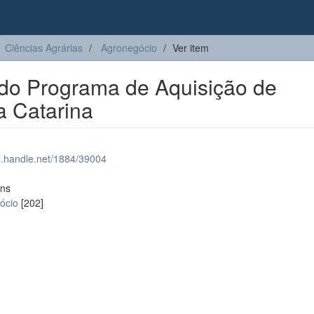
Ciências Agrárias
Agronegócio
Ver item
 do Programa de Aquisição de
a Catarina
dl.handle.net/1884/39004
ons
ócio
[202]