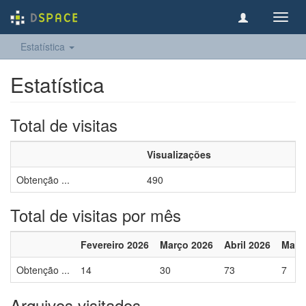
Toggl
navig
Estatística
Estatística
Total de visitas
Visualizações
Obtenção ...
490
Total de visitas por mês
Fevereiro 2026
Março 2026
Abril 2026
Maio
Obtenção ...
14
30
73
7
Arquivos visitados