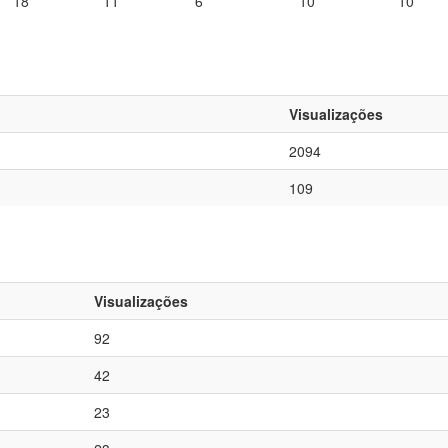
18
11
6
10
10
Visualizações
2094
109
Visualizações
92
42
23