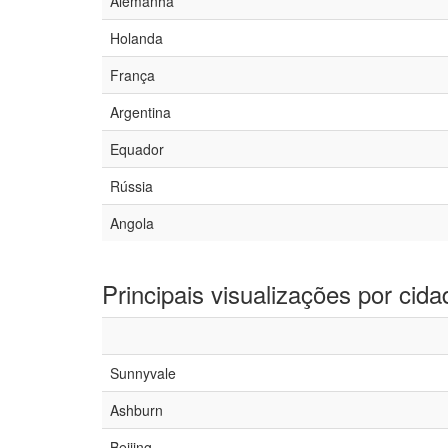
Alemanha
Holanda
França
Argentina
Equador
Rússia
Angola
Principais visualizações por cida
Sunnyvale
Ashburn
Beijing