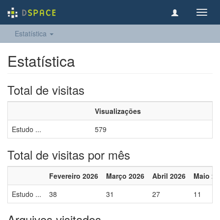
Toggl
navig
Estatística
Estatística
Total de visitas
Visualizações
Estudo ...
579
Total de visitas por mês
Fevereiro 2026
Março 2026
Abril 2026
Maio 20
Estudo ...
38
31
27
11
Arquivos visitados