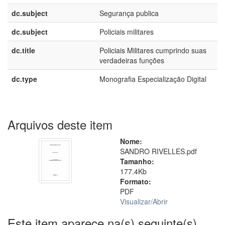
dc.subject
Segurança publica
dc.subject
Policiais militares
dc.title
Policiais Militares cumprindo suas
verdadeiras funções
dc.type
Monografia Especialização Digital
Arquivos deste item
Nome:
SANDRO RIVELLES.pdf
Tamanho:
177.4Kb
Formato:
PDF
Visualizar/
Abrir
Este item aparece na(s) seguinte(s)