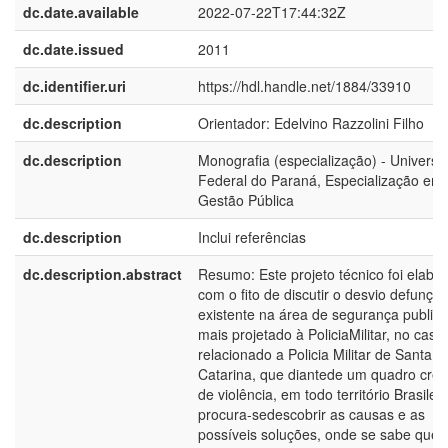
dc.date.available
2022-07-22T17:44:32Z
dc.date.issued
2011
dc.identifier.uri
https://hdl.handle.net/1884/33910
dc.description
Orientador: Edelvino Razzolini Filho
dc.description
Monografia (especialização) - Universi
Federal do Paraná, Especialização em
Gestão Pública
dc.description
Inclui referências
dc.description.abstract
Resumo: Este projeto técnico foi elabo
com o fito de discutir o desvio defunçã
existente na área de segurança publica
mais projetado à PoliciaMilitar, no caso
relacionado a Policia Militar de Santa
Catarina, que diantede um quadro cre
de violência, em todo território Brasileir
procura-sedescobrir as causas e as
possíveis soluções, onde se sabe que 