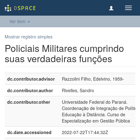
Toggl
navig
Ver item
Mostrar registro simples
Policiais Militares cumprindo
suas verdadeiras funções
dc.contributor.advisor
Razzolini Filho, Edelvino, 1959-
dc.contributor.author
Rivelles, Sandro
dc.contributor.other
Universidade Federal do Paraná.
Coordenação de Integração de Política
Educação à Distância. Curso de
Especialização em Gestão Pública
dc.date.accessioned
2022-07-22T17:44:32Z