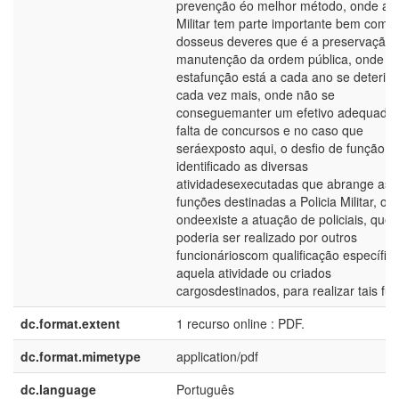
prevenção éo melhor método, onde a P
Militar tem parte importante bem como
dosseus deveres que é a preservação 
manutenção da ordem pública, onde
estafunção está a cada ano se deterio
cada vez mais, onde não se
conseguemanter um efetivo adequado,
falta de concursos e no caso que
seráexposto aqui, o desfio de função, 
identificado as diversas
atividadesexecutadas que abrange as
funções destinadas a Policia Militar, os 
ondeexiste a atuação de policiais, que
poderia ser realizado por outros
funcionárioscom qualificação específic
aquela atividade ou criados
cargosdestinados, para realizar tais fu
dc.format.extent
1 recurso online : PDF.
dc.format.mimetype
application/pdf
dc.language
Português