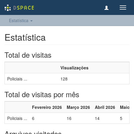
Toggl
navig
Estatística
Estatística
Total de visitas
Visualizações
Policiais ...
128
Total de visitas por mês
Fevereiro 2026
Março 2026
Abril 2026
Maio 2
Policiais ...
6
16
14
5
Arquivos visitados