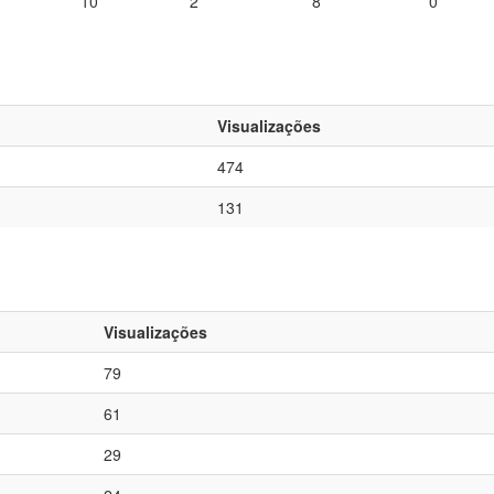
10
2
8
0
Visualizações
474
131
Visualizações
79
61
29