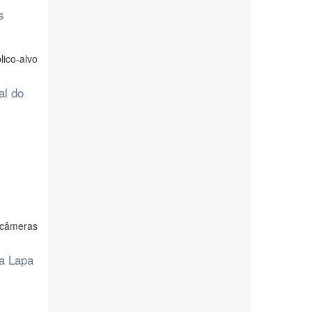
s
ico-alvo
al do
 câmeras
da Lapa