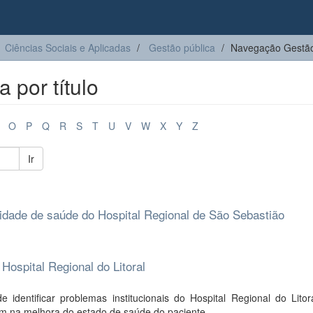
Ciências Sociais e Aplicadas
Gestão pública
Navegação Gestão 
 por título
O
P
Q
R
S
T
U
V
W
X
Y
Z
Ir
idade de saúde do Hospital Regional de São Sebastião
Hospital Regional do Litoral
identificar problemas institucionais do Hospital Regional do Litor
em na melhora do estado de saúde do paciente ...