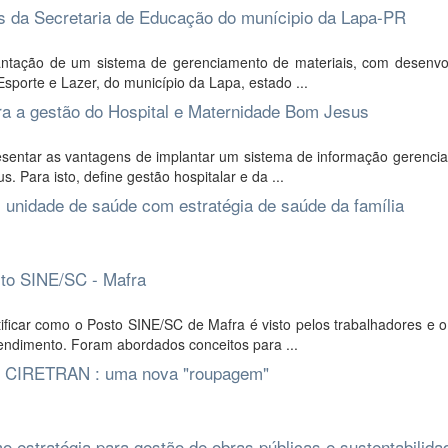
is da Secretaria de Educação do munícipio da Lapa-PR
lantação de um sistema de gerenciamento de materiais, com desenvo
Esporte e Lazer, do município da Lapa, estado ...
ra a gestão do Hospital e Maternidade Bom Jesus
sentar as vantagens de implantar um sistema de informação gerencial
 Para isto, define gestão hospitalar e da ...
 unidade de saúde com estratégia de saúde da família
to SINE/SC - Mafra
ificar como o Posto SINE/SC de Mafra é visto pelos trabalhadores e 
endimento. Foram abordados conceitos para ...
9ª CIRETRAN : uma nova "roupagem"
 estratégia para gestão de obras públicas e sustentabilida