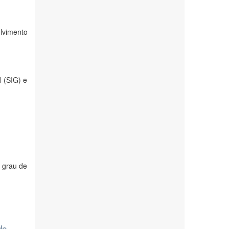
lvimento
 (SIG) e
o grau de
de