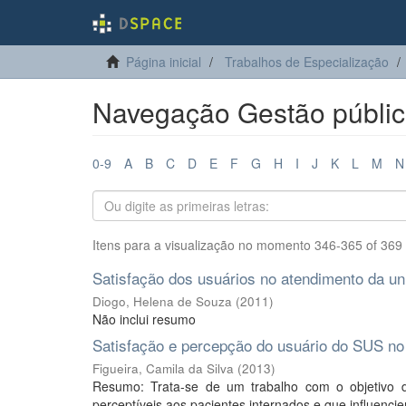
Página inicial
Trabalhos de Especialização
Navegação Gestão pública
0-9
A
B
C
D
E
F
G
H
I
J
K
L
M
N
Itens para a visualização no momento 346-365 of 369
Satisfação dos usuários no atendimento da un
Diogo, Helena de Souza
(
2011
)
Não inclui resumo
Satisfação e percepção do usuário do SUS no 
Figueira, Camila da Silva
(
2013
)
Resumo: Trata-se de um trabalho com o objetivo de 
perceptíveis aos pacientes internados e que influenci