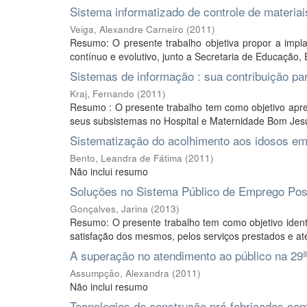
Sistema informatizado de controle de materia
Veiga, Alexandre Carneiro
(
2011
)
Resumo: O presente trabalho objetiva propor a imp
contínuo e evolutivo, junto a Secretaria de Educação, 
Sistemas de informação : sua contribuição pa
Kraj, Fernando
(
2011
)
Resumo : O presente trabalho tem como objetivo apre
seus subsistemas no Hospital e Maternidade Bom Jesus.
Sistematização do acolhimento aos idosos em
Bento, Leandra de Fátima
(
2011
)
Não inclui resumo
Soluções no Sistema Público de Emprego Pos
Gonçalves, Jarina
(
2013
)
Resumo: O presente trabalho tem como objetivo ident
satisfação dos mesmos, pelos serviços prestados e at
A superação no atendimento ao público na 2
Assumpção, Alexandra
(
2011
)
Não inclui resumo
Tecnologias de construção pré-fabricadas como