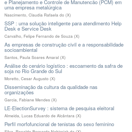
e Planejamento e Controle de Manutencão (PCM) em
uma empresa metalúrgica
Nascimento, Claudia Rafaela do
(
X
)
SSP : uma solução inteligente para atendimento Help
Desk e Service Desk
Carvalho, Felipe Fernando de Souza
(
X
)
As empresas de construção civil e a responsabilidade
socioambiental
Santos, Paula Soares Amaral
(
X
)
Análise do cenário logístico : escoamento da safra de
soja no Rio Grande do Sul
Moretto, Cesar Augusto
(
X
)
Disseminação da cultura da qualidade nas
organizações
Garcia, Fabiane Mendes
(
X
)
LE-ElectionSurvey : sistema de pesquisa eleitoral
Almeida, Lucas Eduardo de Alcântara
(
X
)
Perfil morfofuncional de tenistas do sexo feminino
Silva, Ronaldo Bernardo Nahirniak da
(
X
)