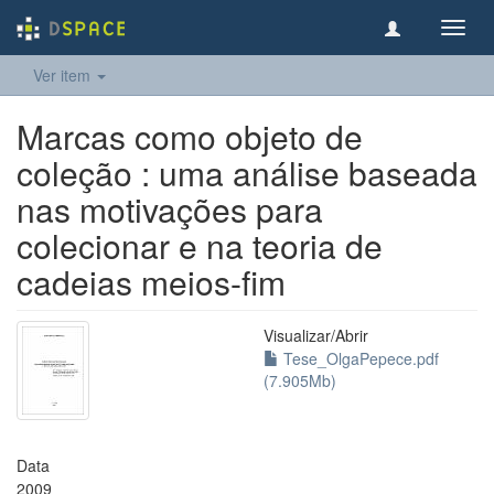
Toggl
navig
Ver item
Marcas como objeto de
coleção : uma análise baseada
nas motivações para
colecionar e na teoria de
cadeias meios-fim
Visualizar/
Abrir
Tese_OlgaPepece.pdf
(7.905Mb)
Data
2009