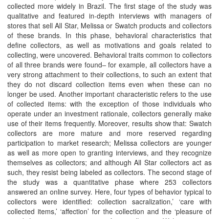
collected more widely in Brazil. The first stage of the study was
qualitative and featured in-depth interviews with managers of
stores that sell All Star, Melissa or Swatch products and collectors
of these brands. In this phase, behavioral characteristics that
define collectors, as well as motivations and goals related to
collecting, were uncovered. Behavioral traits common to collectors
of all three brands were found– for example, all collectors have a
very strong attachment to their collections, to such an extent that
they do not discard collection items even when these can no
longer be used. Another important characteristic refers to the use
of collected items: with the exception of those individuals who
operate under an investment rationale, collectors generally make
use of their items frequently. Moreover, results show that: Swatch
collectors are more mature and more reserved regarding
participation to market research; Melissa collectors are younger
as well as more open to granting interviews, and they recognize
themselves as collectors; and although All Star collectors act as
such, they resist being labeled as collectors. The second stage of
the study was a quantitative phase where 253 collectors
answered an online survey. Here, four types of behavior typical to
collectors were identified: collection sacralization,’ ‘care with
collected items,’ ‘affection’ for the collection and the ‘pleasure of