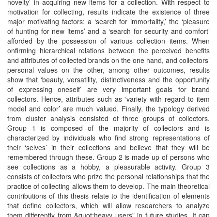
novelty’ in acquiring new items for a collection. With respect to
motivation for collecting, results indicate the existence of three
major motivating factors: a ‘search for immortality,’ the ‘pleasure
of hunting for new items’ and a ‘search for security and comfort’
afforded by the possession of various collection items. When
onfirming hierarchical relations between the perceived benefits
and attributes of collected brands on the one hand, and collectors’
personal values on the other, among other outcomes, results
show that ‘beauty, versatility, distinctiveness and the opportunity
of expressing oneself’ are very important goals for brand
collectors. Hence, attributes such as ‘variety with regard to item
model and color’ are much valued. Finally, the typology derived
from cluster analysis consisted of three groups of collectors.
Group 1 is composed of the majority of collectors and is
characterized by individuals who find strong representations of
their ‘selves’ in their collections and believe that they will be
remembered through these. Group 2 is made up of persons who
see collections as a hobby, a pleasurable activity. Group 3
consists of collectors who prize the personal relationships that the
practice of collecting allows them to develop. The main theoretical
contributions of this thesis relate to the identification of elements
that define collectors, which will allow researchers to analyze
them differently from &quot;heavy users" in future studies. It can