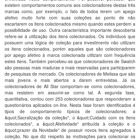
existem comportamentos comuns aos colecionadores destas três
marcas como, por exemplo, o fato de todos terem um apego
afetivo muito forte com suas coleções ao ponto de não
escartarem os itens colecionados mesmo quando estes perdem a
possibilidade de uso. Outra característica importante descoberta
refere-se à utilização dos itens colecionados. Os indivíduos que
possuem uma lógica de coleção para investimento não utilizam
os itens colecionados, porém aqueles que são colecionadores
por apego afetivo à marca colecionada utilizam com frequência
estes itens. Também percebeu-se que colecionadores de Swatch
são pessoas mais maduras e mais reservadas para participarem
de pesquisas de mercado. Os colecionadores de Melissa que são
mais jovens e mais abertos a darem entrevistas. Já os
colecionadores de All Star comportam-se como colecionadores,
mas resistem em assumir-se como tal. A segunda fase,
quantitativa, contou com 253 colecionadores que responderam a
questionários aplicados on-line. Nesta fase foram identificados 4
tipos de comportamento típicos de colecionadores: a
&quot;Sacralização da coleção", o &quot;Cuidado com os itens
colecionados", a &quot;Afetividade" atribuída à coleção e o
&quot;prazer da Novidade" de possuir novos itens agregados à
coleção. No que diz respeito às motivações para colecionar os