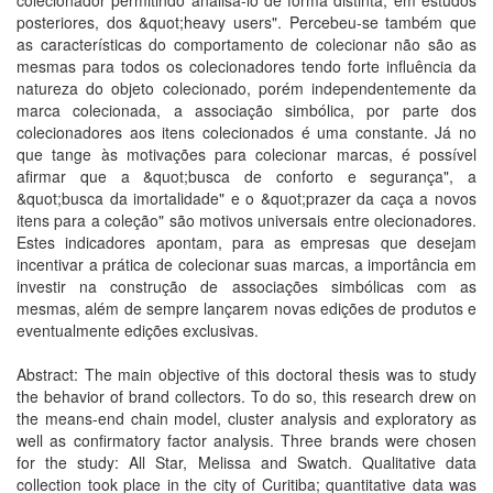
colecionador permitindo analisá-lo de forma distinta, em estudos
posteriores, dos &quot;heavy users". Percebeu-se também que
as características do comportamento de colecionar não são as
mesmas para todos os colecionadores tendo forte influência da
natureza do objeto colecionado, porém independentemente da
marca colecionada, a associação simbólica, por parte dos
colecionadores aos itens colecionados é uma constante. Já no
que tange às motivações para colecionar marcas, é possível
afirmar que a &quot;busca de conforto e segurança", a
&quot;busca da imortalidade" e o &quot;prazer da caça a novos
itens para a coleção" são motivos universais entre olecionadores.
Estes indicadores apontam, para as empresas que desejam
incentivar a prática de colecionar suas marcas, a importância em
investir na construção de associações simbólicas com as
mesmas, além de sempre lançarem novas edições de produtos e
eventualmente edições exclusivas.
Abstract: The main objective of this doctoral thesis was to study
the behavior of brand collectors. To do so, this research drew on
the means-end chain model, cluster analysis and exploratory as
well as confirmatory factor analysis. Three brands were chosen
for the study: All Star, Melissa and Swatch. Qualitative data
collection took place in the city of Curitiba; quantitative data was