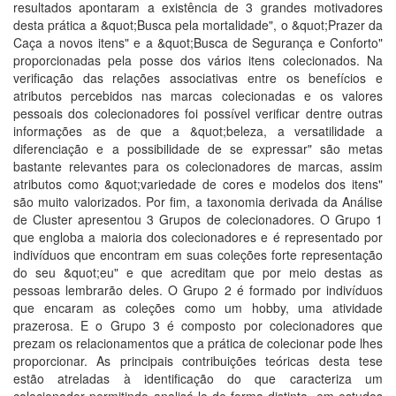
resultados apontaram a existência de 3 grandes motivadores
desta prática a &quot;Busca pela mortalidade", o &quot;Prazer da
Caça a novos itens" e a &quot;Busca de Segurança e Conforto"
proporcionadas pela posse dos vários itens colecionados. Na
verificação das relações associativas entre os benefícios e
atributos percebidos nas marcas colecionadas e os valores
pessoais dos colecionadores foi possível verificar dentre outras
informações as de que a &quot;beleza, a versatilidade a
diferenciação e a possibilidade de se expressar" são metas
bastante relevantes para os colecionadores de marcas, assim
atributos como &quot;variedade de cores e modelos dos itens"
são muito valorizados. Por fim, a taxonomia derivada da Análise
de Cluster apresentou 3 Grupos de colecionadores. O Grupo 1
que engloba a maioria dos colecionadores e é representado por
indivíduos que encontram em suas coleções forte representação
do seu &quot;eu" e que acreditam que por meio destas as
pessoas lembrarão deles. O Grupo 2 é formado por indivíduos
que encaram as coleções como um hobby, uma atividade
prazerosa. E o Grupo 3 é composto por colecionadores que
prezam os relacionamentos que a prática de colecionar pode lhes
proporcionar. As principais contribuições teóricas desta tese
estão atreladas à identificação do que caracteriza um