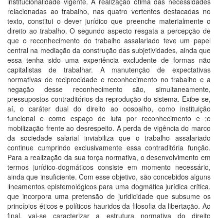
institucionalidade vigente. A realização ótima das necessidades
relacionadas ao trabalho, nas quatro vertentes destacadas no
texto, constitui o dever jurídico que preenche materialmente o
direito ao trabalho. O segundo aspecto resgata a percepção de
que o reconhecimento do trabalho assalariado teve um papel
central na mediação da construção das subjetividades, ainda que
essa tenha sido uma experiência excludente de formas não
capitalistas de trabalhar. A manutenção de expectativas
normativas de reciprocidade e reconhecimento no trabalho e a
negação desse reconhecimento são, simultaneamente,
pressupostos contraditórios da reprodução do sistema. Exibe-se,
aí, o caráter dual do direito ao oosoalho, como instituição
funcional e como espaço de luta por reconhecimento e :e
mobilização frente ao desrespeito. A perda de vigência do marco
da sociedade salarial inviabiliza que o trabalho assalariado
continue cumprindo exclusivamente essa contraditória função.
Para a realização da sua força normativa, o desenvolvimento em
termos jurídico-dogmáticos consiste em momento necessário,
ainda que insuficiente. Com esse objetivo, são concebidos alguns
lineamentos epistemológicos para uma dogmática jurídica crítica,
que incorpora uma pretensão de juridicidade que subsume os
princípios éticos e políticos hauridos da filosofia da libertação. Ao
final, vai-se caracterizar a estrutura normativa do direito