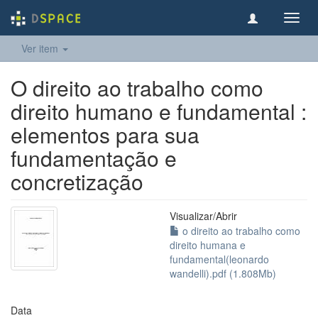
Toggl
navig
Ver item
O direito ao trabalho como
direito humano e fundamental :
elementos para sua
fundamentação e
concretização
Visualizar/
Abrir
o direito ao trabalho como
direito humana e
fundamental(leonardo
wandelli).pdf (1.808Mb)
Data