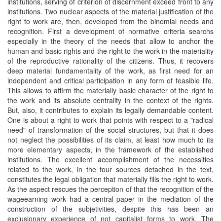
institutions, serving of criterion of discernment exceed front to any
institutions. Two nuclear aspects of the material justification of the
right to work are, then, developed from the binomial needs and
recognition. First a development of normative criteria searchs
especially in the theory of the needs that allow to anchor the
human and basic rights and the right to the work in the materiality
of the reproductive rationality of the citizens. Thus, it recovers
deep material fundamentality of the work, as first need for an
independent and critical participation in any form of feasible life.
This allows to affirm the materially basic character of the right to
the work and its absolute centrality in the context of the rights.
But, also, it contributes to explain its legally demandable content.
One is about a right to work that points with respect to a "radical
need" of transformation of the social structures, but that it does
not neglect the possibilities of its claim, at least how much to its
more elementary aspects, in the framework of the established
institutions. The excellent accomplishment of the necessities
related to the work, in the four sources detached in the text,
constitutes the legal obligation that materially fills the right to work.
As the aspect rescues the perception of that the recognition of the
wageearning work had a central paper in the mediation of the
construction of the subjetivities, despite this has been an
exclusionary experience of not capitalist forms to work. The