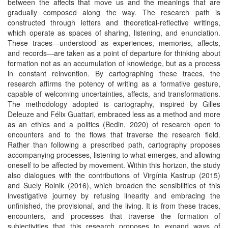
between the affects that move us and the meanings that are
gradually composed along the way. The research path is
constructed through letters and theoretical-reflective writings,
which operate as spaces of sharing, listening, and enunciation.
These traces—understood as experiences, memories, affects,
and records—are taken as a point of departure for thinking about
formation not as an accumulation of knowledge, but as a process
in constant reinvention. By cartographing these traces, the
research affirms the potency of writing as a formative gesture,
capable of welcoming uncertainties, affects, and transformations.
The methodology adopted is cartography, inspired by Gilles
Deleuze and Félix Guattari, embraced less as a method and more
as an ethics and a politics (Bedin, 2020) of research open to
encounters and to the flows that traverse the research field.
Rather than following a prescribed path, cartography proposes
accompanying processes, listening to what emerges, and allowing
oneself to be affected by movement. Within this horizon, the study
also dialogues with the contributions of Virgínia Kastrup (2015)
and Suely Rolnik (2016), which broaden the sensibilities of this
investigative journey by refusing linearity and embracing the
unfinished, the provisional, and the living. It is from these traces,
encounters, and processes that traverse the formation of
subjectivities that this research proposes to expand ways of