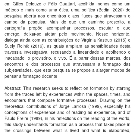
em Gilles Deleuze e Félix Guattari, acolhida menos como um
método e mais como uma ética, uma política (Bedin, 2020) de
pesquisa aberta aos encontros e aos fluxos que atravessam o
campo da pesquisa. Mais do que um caminho prescrito, a
cartografia propõe acompanhar processos, escutar o que
emerge, deixar-se afetar pelo movimento. Nesse horizonte,
dialoga ainda com as contribuições de Virgínia Kastrup (2015) e
Suely Rolnik (2016), as quais ampliam as sensibilidades desta
travessia investigativa, recusando a linearidade e acolhendo o
inacabado, o provisório, o vivo. É a partir dessas marcas, dos
encontros e dos processos que atravessam a formação das
subjetividades, que esta pesquisa se propõe a alargar modos de
pensar a formação docente
Abstract: This research seeks to reflect on formation by starting
from the traces left by experiences within the spaces, times, and
encounters that compose formative processes. Drawing on the
theoretical contributions of Jorge Larrosa (1999), especially his
conceptions of experience and of reading as experience, and of
Paulo Freire (1989), in his reflections on the reading of the world,
this study understands formation as a process that takes place in
the crossings between what is lived and what is elaborated,