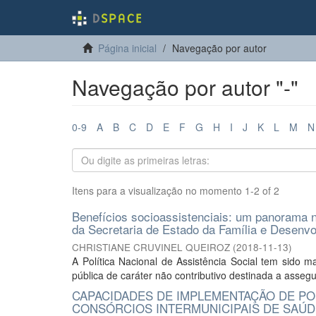
Página inicial
Navegação por autor
Navegação por autor "-"
0-9
A
B
C
D
E
F
G
H
I
J
K
L
M
N
Itens para a visualização no momento 1-2 of 2
Benefícios socioassistenciais: um panorama n
da Secretaria de Estado da Família e Desenvo
CHRISTIANE CRUVINEL QUEIROZ
(
2018-11-13
)
A Política Nacional de Assistência Social tem sido m
pública de caráter não contributivo destinada a assegu
CAPACIDADES DE IMPLEMENTAÇÃO DE POL
CONSÓRCIOS INTERMUNICIPAIS DE SAÚ