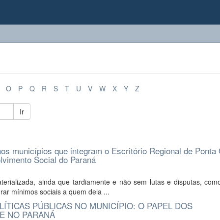
O
P
Q
R
S
T
U
V
W
X
Y
Z
Ir
os municípios que integram o Escritório Regional de Ponta
lvimento Social do Paraná
aterializada, ainda que tardiamente e não sem lutas e disputas, como
rar mínimos sociais a quem dela ...
ÍTICAS PÚBLICAS NO MUNICÍPIO: O PAPEL DOS
DE NO PARANÁ