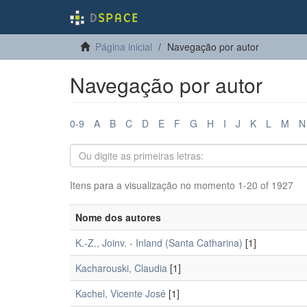
Página inicial
Navegação por autor
Navegação por autor
0-9
A
B
C
D
E
F
G
H
I
J
K
L
M
N
Itens para a visualização no momento 1-20 of 1927
Nome dos autores
K.-Z., Joinv. - Inland (Santa Catharina)
[1]
Kacharouski, Claudia
[1]
Kachel, Vicente José
[1]