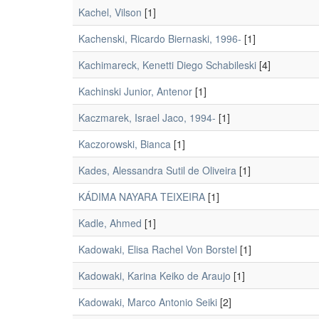
Kachel, Vilson
[1]
Kachenski, Ricardo Biernaski, 1996-
[1]
Kachimareck, Kenetti Diego Schabileski
[4]
Kachinski Junior, Antenor
[1]
Kaczmarek, Israel Jaco, 1994-
[1]
Kaczorowski, Bianca
[1]
Kades, Alessandra Sutil de Oliveira
[1]
KÁDIMA NAYARA TEIXEIRA
[1]
Kadle, Ahmed
[1]
Kadowaki, Elisa Rachel Von Borstel
[1]
Kadowaki, Karina Keiko de Araujo
[1]
Kadowaki, Marco Antonio Seiki
[2]