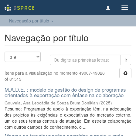
Toggl
navig
Navegação por título
Navegação por título
Ir
Itens para a visualização no momento 49007-49026
of 81513
M.A.D.E. : modelo de gestão do design de programas
orientados à exportação com ênfase na colaboração
Gouveia, Ana Leocádia de Souza Brum Donikian
(
2025
)
Resumo: Programas de apoio à exportação têm, na adequação
dos projetos às exigências e expectativas do mercado externo,
um de seus temas centrais de atuação. Em estreita colaboração
com outros campos do conhecimento, o ...
Macau: as transformações ocorridas durante e após