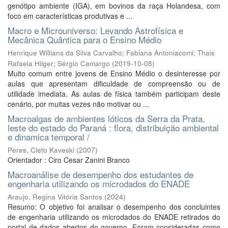
genótipo ambiente (IGA), em bovinos da raça Holandesa, com
foco em características produtivas e ...
Macro e Microuniverso: Levando Astrofísica e
Mecânica Quântica para o Ensino Médio
Henrique Willians da Silva Carvalho
;
Fabiana Antoniacomi
;
Thais
Rafaela Hilger
;
Sérgio Camargo
(
2019-10-08
)
Muito comum entre jovens de Ensino Médio o desinteresse por
aulas que apresentam dificuldade de compreensão ou de
utilidade imediata. As aulas de física também participam deste
cenário, por muitas vezes não motivar ou ...
Macroalgas de ambientes lóticos da Serra da Prata,
leste do estado do Paraná : flora, distribuição ambiental
e dinamica temporal /
Peres, Cleto Kaveski
(
2007
)
Orientador : Ciro Cesar Zanini Branco
Macroanálise de desempenho dos estudantes de
engenharia utilizando os microdados do ENADE
Araujo, Regina Vitória Santos
(
2024
)
Resumo: O objetivo foi analisar o desempenho dos concluintes
de engenharia utilizando os microdados do ENADE retirados do
portal de dados abertos do governo. Foram consideradas como