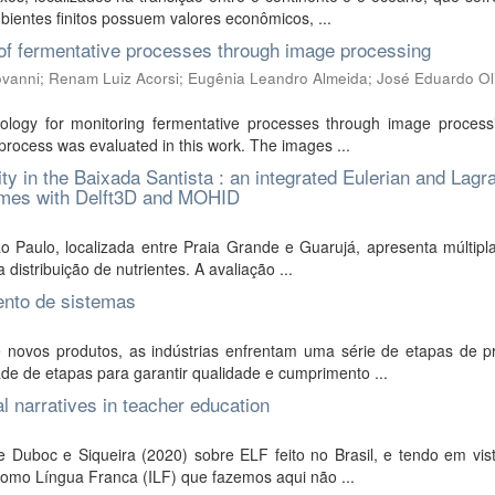
ientes finitos possuem valores econômicos, ...
 of fermentative processes through image processing
ovanni
;
Renam Luiz Acorsi
;
Eugênia Leandro Almeida
;
José Eduardo Ol
logy for monitoring fermentative processes through image process
process was evaluated in this work. The images ...
ty in the Baixada Santista : an integrated Eulerian and Lagr
umes with Delft3D and MOHID
o Paulo, localizada entre Praia Grande e Guarujá, apresenta múltipl
istribuição de nutrientes. A avaliação ...
ento de sistemas
 novos produtos, as indústrias enfrentam uma série de etapas de p
e de etapas para garantir qualidade e cumprimento ...
al narratives in teacher education
Duboc e Siqueira (2020) sobre ELF feito no Brasil, e tendo em vis
 como Língua Franca (ILF) que fazemos aqui não ...