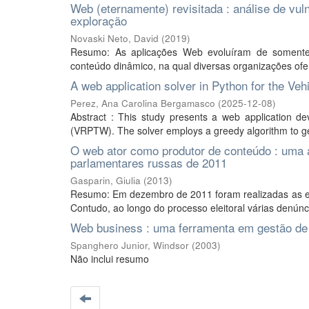
Web (eternamente) revisitada : análise de vul
exploração
Novaski Neto, David
(
2019
)
Resumo: As aplicações Web evoluíram de somente a
conteúdo dinâmico, na qual diversas organizações ofer
A web application solver in Python for the 
Perez, Ana Carolina Bergamasco
(
2025-12-08
)
Abstract : This study presents a web application d
(VRPTW). The solver employs a greedy algorithm to gen
O web ator como produtor de conteúdo : uma an
parlamentares russas de 2011
Gasparin, Giulia
(
2013
)
Resumo: Em dezembro de 2011 foram realizadas as ele
Contudo, ao longo do processo eleitoral várias denúnci
Web business : uma ferramenta em gestão d
Spanghero Junior, Windsor
(
2003
)
Não inclui resumo