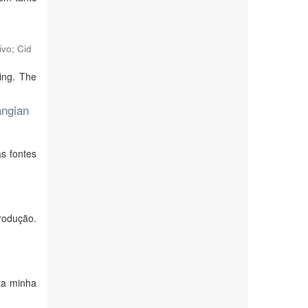
ivo
;
Cid
ing. The
angian
as fontes
rodução.
ta minha