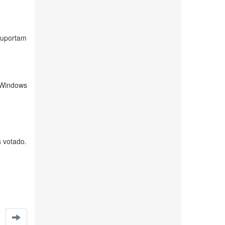
suportam
 Windows
 votado.