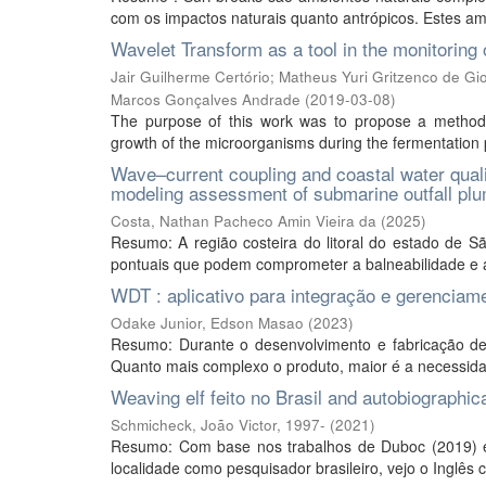
com os impactos naturais quanto antrópicos. Estes amb
Wavelet Transform as a tool in the monitoring
Jair Guilherme Certório
;
Matheus Yuri Gritzenco de Gi
Marcos Gonçalves Andrade
(
2019-03-08
)
The purpose of this work was to propose a methodo
growth of the microorganisms during the fermentation 
Wave–current coupling and coastal water quali
modeling assessment of submarine outfall pl
Costa, Nathan Pacheco Amin Vieira da
(
2025
)
Resumo: A região costeira do litoral do estado de Sã
pontuais que podem comprometer a balneabilidade e a d
WDT : aplicativo para integração e gerenciam
Odake Junior, Edson Masao
(
2023
)
Resumo: Durante o desenvolvimento e fabricação de
Quanto mais complexo o produto, maior é a necessidad
Weaving elf feito no Brasil and autobiographic
Schmicheck, João Victor, 1997-
(
2021
)
Resumo: Com base nos trabalhos de Duboc (2019) e 
localidade como pesquisador brasileiro, vejo o Inglês