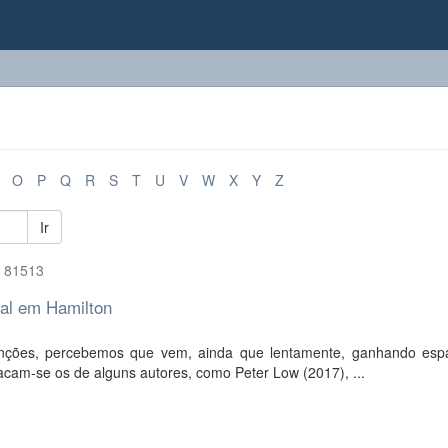
O
P
Q
R
S
T
U
V
W
X
Y
Z
Ir
f 81513
cal em Hamilton
anções, percebemos que vem, ainda que lentamente, ganhando es
acam-se os de alguns autores, como Peter Low (2017), ...