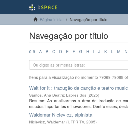
Página inicial
Navegação por título
Navegação por título
0-9
A
B
C
D
E
F
G
H
I
J
K
L
M
N
Itens para a visualização no momento 79069-79088 o
Wait for it : tradução de canção e teatro musi
Santos, Ana Beatriz Labres dos
(
2025
)
Resumo: Ao analisarmos a área de tradução de c
estudos importantes e inovadores. Dentre esses, dest
Waldemar Niclevicz, alpinista
Niclevicz, Waldemar
(
UFPR TV
,
2005
)