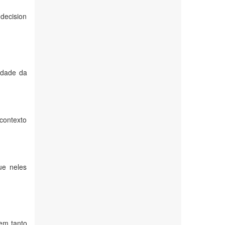
 decision
idade da
contexto
ue neles
rem tanto