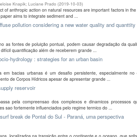
eloise Knapik
;
Luciane Prado
(
2019-10-03
)
 of anthropic action on natural resources are important factors in the
aper aims to integrate sediment and ...
ffuse pollution considering a new water quality and quanttity
mo as fontes de poluição pontual, podem causar degradação da qual
difícil quantificação além de receberem grande ...
io-hydrology : strategies for an urban basin
em bacias urbanas é um desafio persistente, especialmente no 
mento de Corpos Hídricos apesar de apresentar grande ...
supply reservoir
passa pela compreensao dos complexos e dinamicos processos q
s sao fortemente influenciados pelo regime termico do ...
surf break de Pontal do Sul - Paraná, uma perspectiva
os, localizados na transição entre o continente e o oceano, que sof