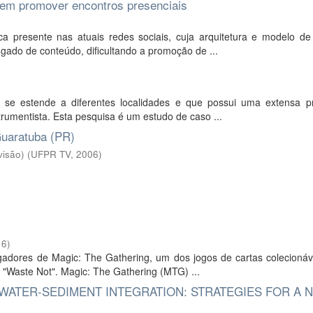
a em promover encontros presenciais
ca presente nas atuais redes sociais, cuja arquitetura e modelo de
ado de conteúdo, dificultando a promoção de ...
a se estende a diferentes localidades e que possui uma extensa p
trumentista. Esta pesquisa é um estudo de caso ...
uaratuba (PR)
visão)
(
UFPR TV
,
2006
)
16
)
adores de Magic: The Gathering, um dos jogos de cartas colecionáv
d "Waste Not". Magic: The Gathering (MTG) ...
 WATER-SEDIMENT INTEGRATION: STRATEGIES FOR A 