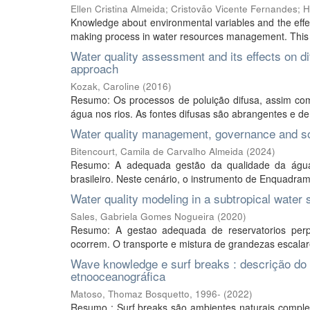
Ellen Cristina Almeida
;
Cristovão Vicente Fernandes
;
H
Knowledge about environmental variables and the effect
making process in water resources management. This p
Water quality assessment and its effects on di
approach
Kozak, Caroline
(
2016
)
Resumo: Os processos de poluição difusa, assim co
água nos rios. As fontes difusas são abrangentes e de 
Water quality management, governance and soc
Bitencourt, Camila de Carvalho Almeida
(
2024
)
Resumo: A adequada gestão da qualidade da água 
brasileiro. Neste cenário, o instrumento de Enquadra
Water quality modeling in a subtropical water 
Sales, Gabriela Gomes Nogueira
(
2020
)
Resumo: A gestao adequada de reservatorios per
ocorrem. O transporte e mistura de grandezas escalare
Wave knowledge e surf breaks : descrição do 
etnooceanográfica
Matoso, Thomaz Bosquetto, 1996-
(
2022
)
Resumo : Surf breaks são ambientes naturais complex