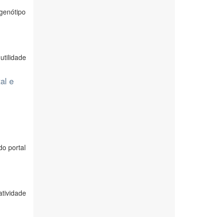
 genótipo
tilidade
al e
do portal
tividade