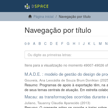
Página inicial
Navegação por título
Navegação por título
0-9
A
B
C
D
E
F
G
H
I
J
K
L
M
N
Itens para a visualização no momento 49007-49026 o
M.A.D.E. : modelo de gestão do design de pr
Gouveia, Ana Leocádia de Souza Brum Donikian
(
202
Resumo: Programas de apoio à exportação têm, na a
de seus temas centrais de atuação. Em estreita colab
Macau: as transformações ocorridas durante e
Juliano, Tauanny Claudia Aparecido
(
2013
)
Resumo: O presente artigo se propõe a tratar sobre