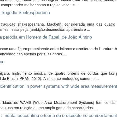
 compreender melhor como a região voltou a ...
a tragédia Shakespeariana
 tradução shakespeariana, Macbeth, considerada uma das quatro
sentes nessa peça (ambição desmedida, aparência e ...
da paródia em Homem de Papel, de João Almino
uma figura proeminente entre leitores e escritores da literatura br
raneidade não apenas por suas obras ...
ino
içara, instrumento musical de quatro ordens de cordas que faz 
 do Brasil (IPHAN, 2012). Alinhou-se metodologicamente ...
identification in power systems with wide area measuremen
nibilidade de WAMS (Wide Area Measurement Systems) tem consta
 seu uso em relação a uma ampla gama de capacidades ...
: mental accounting e teoria do prospecto no comportamen