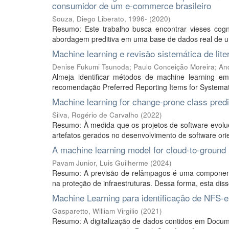
consumidor de um e-commerce brasileiro
Souza, Diego Liberato, 1996-
(
2020
)
Resumo: Este trabalho busca encontrar vieses cog
abordagem preditiva em uma base de dados real de um
Machine learning e revisão sistemática de lit
Denise Fukumi Tsunoda
;
Paulo Conceição Moreira
;
An
Almeja identificar métodos de machine learning e
recomendação Preferred Reporting Items for Systemati
Machine learning for change-prone class predi
Silva, Rogério de Carvalho
(
2022
)
Resumo: À medida que os projetos de software evolue
artefatos gerados no desenvolvimento de software orien
A machine learning model for cloud-to-ground 
Pavam Junior, Luis Guilherme
(
2024
)
Resumo: A previsão de relâmpagos é uma componente c
na proteção de infraestruturas. Dessa forma, esta dis
Machine Learning para identificação de NFS-e
Gasparetto, William Virgilio
(
2021
)
Resumo: A digitalização de dados contidos em Docume