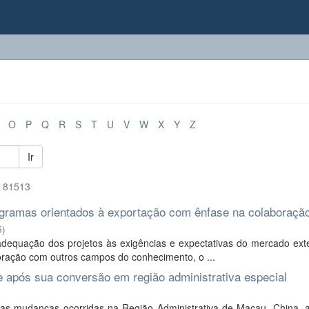
O
P
Q
R
S
T
U
V
W
X
Y
Z
Ir
f 81513
ogramas orientados à exportação com ênfase na colaboraçã
5
)
dequação dos projetos às exigências e expectativas do mercado ext
oração com outros campos do conhecimento, o ...
 após sua conversão em região administrativa especial
 as mudanças ocorridas na Região Administrativa de Macau, China, 