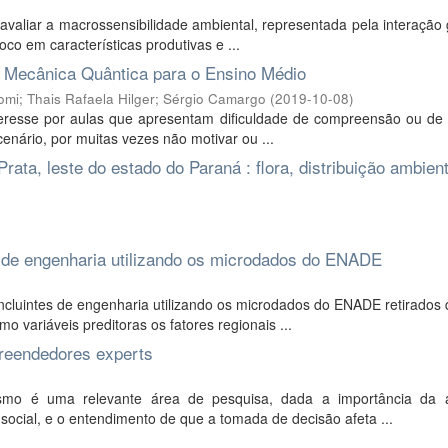
valiar a macrossensibilidade ambiental, representada pela interação
o em características produtivas e ...
e Mecânica Quântica para o Ensino Médio
omi
;
Thais Rafaela Hilger
;
Sérgio Camargo
(
2019-10-08
)
resse por aulas que apresentam dificuldade de compreensão ou de u
enário, por muitas vezes não motivar ou ...
ata, leste do estado do Paraná : flora, distribuição ambient
de engenharia utilizando os microdados do ENADE
cluintes de engenharia utilizando os microdados do ENADE retirados 
variáveis preditoras os fatores regionais ...
reendedores experts
mo é uma relevante área de pesquisa, dada a importância da a
cial, e o entendimento de que a tomada de decisão afeta ...