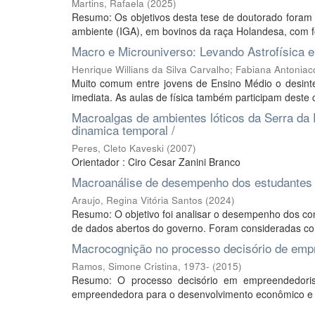
Martins, Rafaela
(
2025
)
Resumo: Os objetivos desta tese de doutorado foram a
ambiente (IGA), em bovinos da raça Holandesa, com foc
Macro e Microuniverso: Levando Astrofísica 
Henrique Willians da Silva Carvalho
;
Fabiana Antoniac
Muito comum entre jovens de Ensino Médio o desinte
imediata. As aulas de física também participam deste c
Macroalgas de ambientes lóticos da Serra da Pr
dinamica temporal /
Peres, Cleto Kaveski
(
2007
)
Orientador : Ciro Cesar Zanini Branco
Macroanálise de desempenho dos estudantes 
Araujo, Regina Vitória Santos
(
2024
)
Resumo: O objetivo foi analisar o desempenho dos con
de dados abertos do governo. Foram consideradas como 
Macrocognição no processo decisório de emp
Ramos, Simone Cristina, 1973-
(
2015
)
Resumo: O processo decisório em empreendedoris
empreendedora para o desenvolvimento econômico e so