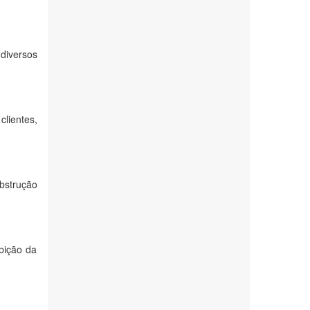
diversos
lientes,
bstrução
ibição da