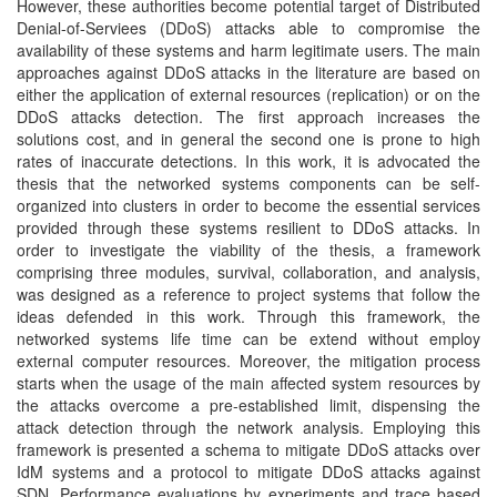
However, these authorities become potential target of Distributed
Denial-of-Serviees (DDoS) attacks able to compromise the
availability of these systems and harm legitimate users. The main
approaches against DDoS attacks in the literature are based on
either the application of external resources (replication) or on the
DDoS attacks detection. The first approach increases the
solutions cost, and in general the second one is prone to high
rates of inaccurate detections. In this work, it is advocated the
thesis that the networked systems components can be self-
organized into clusters in order to become the essential services
provided through these systems resilient to DDoS attacks. In
order to investigate the viability of the thesis, a framework
comprising three modules, survival, collaboration, and analysis,
was designed as a reference to project systems that follow the
ideas defended in this work. Through this framework, the
networked systems life time can be extend without employ
external computer resources. Moreover, the mitigation process
starts when the usage of the main affected system resources by
the attacks overcome a pre-established limit, dispensing the
attack detection through the network analysis. Employing this
framework is presented a schema to mitigate DDoS attacks over
IdM systems and a protocol to mitigate DDoS attacks against
SDN, Performance evaluations by experiments and trace based