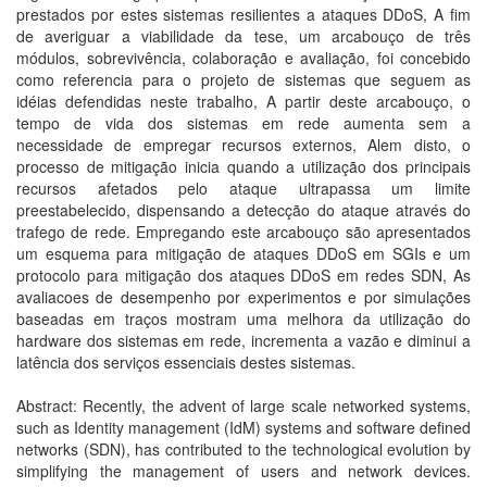
prestados por estes sistemas resilientes a ataques DDoS, A fim
de averiguar a viabilidade da tese, um arcabouço de três
módulos, sobrevivência, colaboração e avaliação, foi concebido
como referencia para o projeto de sistemas que seguem as
idéias defendidas neste trabalho, A partir deste arcabouço, o
tempo de vida dos sistemas em rede aumenta sem a
necessidade de empregar recursos externos, Alem disto, o
processo de mitigação inicia quando a utilização dos principais
recursos afetados pelo ataque ultrapassa um limite
preestabelecido, dispensando a detecção do ataque através do
trafego de rede. Empregando este arcabouço são apresentados
um esquema para mitigação de ataques DDoS em SGIs e um
protocolo para mitigação dos ataques DDoS em redes SDN, As
avaliacoes de desempenho por experimentos e por simulações
baseadas em traços mostram uma melhora da utilização do
hardware dos sistemas em rede, incrementa a vazão e diminui a
latência dos serviços essenciais destes sistemas.
Abstract: Recently, the advent of large scale networked systems,
such as Identity management (IdM) systems and software defined
networks (SDN), has contributed to the technological evolution by
simplifying the management of users and network devices.