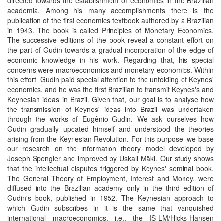
directed towards the establishment of economics in the Brazilian
academia. Among his many accomplishments there is the
publication of the first economics textbook authored by a Brazilian
in 1943. The book is called Principles of Monetary Economics.
The successive editions of the book reveal a constant effort on
the part of Gudin towards a gradual incorporation of the edge of
economic knowledge in his work. Regarding that, his special
concerns were macroeconomics and monetary economics. Within
this effort, Gudin paid special attention to the unfolding of Keynes'
economics, and he was the first Brazilian to transmit Keynes's and
Keynesian ideas in Brazil. Given that, our goal is to analyse how
the transmission of Keynes' ideas into Brazil was undertaken
through the works of Eugênio Gudin. We ask ourselves how
Gudin gradually updated himself and understood the theories
arising from the Keynesian Revolution. For this purpose, we base
our research on the information theory model developed by
Joseph Spengler and improved by Uskali Mäki. Our study shows
that the intellectual disputes triggered by Keynes' seminal book,
The General Theory of Employment, Interest and Money, were
diffused into the Brazilian academy only in the third edition of
Gudin's book, published in 1952. The Keynesian approach to
which Gudin subscribes in it is the same that vanquished
international macroeconomics, i.e., the IS-LM/Hicks-Hansen