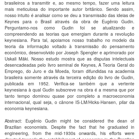
brasileiros a transmitir e, ao mesmo tempo, fazer uma leitura
mais meticulosa do importante autor britânico. Sendo assim,
nosso intuito é analisar como se deu a transmissão das ideias de
Keynes para o Brasil através da obra de Eugênio Gudin.
Perguntamo-nos como Gudin foi se atualizando e
compreendendo as teorias que emergiam durante a revolução
keynesiana. Para tal, apoiamos nosso trabalho no modelo da
teoria da informação voltado à transmissão do pensamento
econômico, desenvolvido por Joseph Spengler e aprimorado por
Uskali Mäki. Nosso estudo mostra que as disputas intelectuais
desencadeadas pelo livro seminal de Keynes, A Teoria Geral do
Emprego, do Juro e da Moeda, foram difundidas na academia
brasileira somente através da terceira edição do livro de Gudin,
publicada em 1952. Verifica-se também que a vertente
keynesiana à qual Gudin subscreve na obra é a mesma que por
tanto tempo dominou quase por completo a macroeconomia
internacional, qual seja, o cânone IS-LM/Hicks-Hansen, pilar da
economia keynesiana.
Abstract: Eugênio Gudin might be considered the dean of
Brazilian economists. Despite the fact that he graduated in
engineering, from the mid-1930s onwards, his efforts were