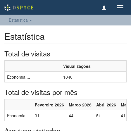
Toggl
navig
Estatística
Estatística
Total de visitas
Visualizações
Economia ...
1040
Total de visitas por mês
Fevereiro 2026
Março 2026
Abril 2026
Maio
Economia ...
31
44
51
41
Arquivos visitados