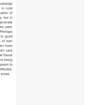
russanga
 in rural
ation of
a, but in
generally
the older
. Perhaps
d to good
es of men
men have
men care
al traces
ere being
ppears to
ttitudes,
 areas.