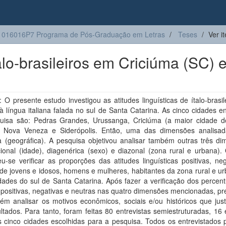
1016016P7 Programa de Pós-Graduação em Letras
Teses
Ver i
talo-brasileiros em Criciúma (SC) 
O presente estudo investigou as atitudes linguísticas de ítalo-brasi
à língua italiana falada no sul de Santa Catarina. As cinco cidades e
uisa são: Pedras Grandes, Urussanga, Criciúma (a maior cidade d
, Nova Veneza e Siderópolis. Então, uma das dimensões analisad
a (geográfica). A pesquisa objetivou analisar também outras três di
ional (idade), diagenérica (sexo) e diazonal (zona rural e urbana).
u-se verificar as proporções das atitudes linguísticas positivas, ne
de jovens e idosos, homens e mulheres, habitantes da zona rural e u
dades do sul de Santa Catarina. Após fazer a verificação dos percen
 positivas, negativas e neutras nas quatro dimensões mencionadas, p
m analisar os motivos econômicos, sociais e/ou históricos que justi
ultados. Para tanto, foram feitas 80 entrevistas semiestruturadas, 1
 cinco cidades escolhidas para a pesquisa. Todos os entrevistados