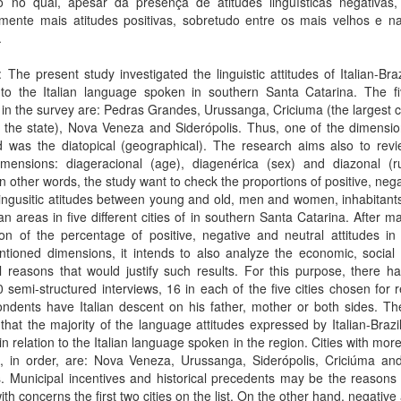
ão no qual, apesar da presença de atitudes linguísticas negativas,
rmente mais atitudes positivas, sobretudo entre os mais velhos e n
.
: The present study investigated the linguistic attitudes of Italian-Braz
 to the Italian language spoken in southern Santa Catarina. The fiv
 in the survey are: Pedras Grandes, Urussanga, Criciuma (the largest ci
 the state), Nova Veneza and Siderópolis. Thus, one of the dimensio
d was the diatopical (geographical). The research aims also to revi
imensions: diageracional (age), diagenérica (sex) and diazonal (r
in other words, the study want to check the proportions of positive, neg
lingusitic atitudes between young and old, men and women, inhabitants
n areas in five different cities of in southern Santa Catarina. After m
tion of the percentage of positive, negative and neutral attitudes in
tioned dimensions, it intends to also analyze the economic, social 
al reasons that would justify such results. For this purpose, there 
semi-structured interviews, 16 in each of the five cities chosen for 
ondents have Italian descent on his father, mother or both sides. Th
hat the majority of the language attitudes expressed by Italian-Brazi
 in relation to the Italian language spoken in the region. Cities with more
es, in order, are: Nova Veneza, Urussanga, Siderópolis, Criciúma an
 Municipal incentives and historical precedents may be the reasons 
with concerns the first two cities on the list. On the other hand, negative 