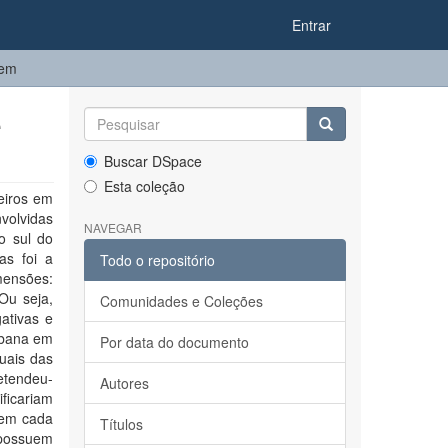
Entrar
tem
e
Buscar DSpace
Esta coleção
leiros em
nvolvidas
NAVEGAR
o sul do
as foi a
Todo o repositório
mensões:
 Ou seja,
Comunidades e Coleções
gativas e
rbana em
Por data do documento
tuais das
retendeu-
Autores
ficariam
6 em cada
Títulos
 possuem