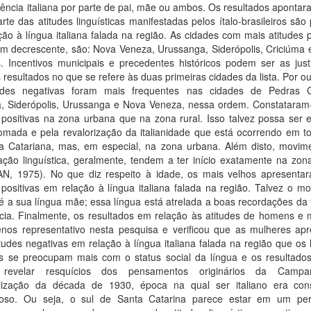
ncia italiana por parte de pai, mãe ou ambos. Os resultados apontar
rte das atitudes linguísticas manifestadas pelos ítalo-brasileiros são 
ão à língua italiana falada na região. As cidades com mais atitudes p
m decrescente, são: Nova Veneza, Urussanga, Siderópolis, Criciúma 
 Incentivos municipais e precedentes históricos podem ser as justif
s resultados no que se refere às duas primeiras cidades da lista. Por ou
udes negativas foram mais frequentes nas cidades de Pedras 
a, Siderópolis, Urussanga e Nova Veneza, nessa ordem. Constataram
 positivas na zona urbana que na zona rural. Isso talvez possa ser 
omada e pela revalorização da italianidade que está ocorrendo em to
a Catariana, mas, em especial, na zona urbana. Além disto, movim
ação linguística, geralmente, tendem a ter início exatamente na zon
N, 1975). No que diz respeito à idade, os mais velhos apresenta
 positivas em relação à língua italiana falada na região. Talvez o mo
é a sua língua mãe; essa língua está atrelada a boas recordações da 
ncia. Finalmente, os resultados em relação às atitudes de homens e 
enos representativo nesta pesquisa e verificou que as mulheres ap
tudes negativas em relação à língua italiana falada na região que o
s se preocupam mais com o status social da língua e os resultados
revelar resquícios dos pensamentos originários da Camp
lização da década de 1930, época na qual ser italiano era con
oso. Ou seja, o sul de Santa Catarina parece estar em um pe