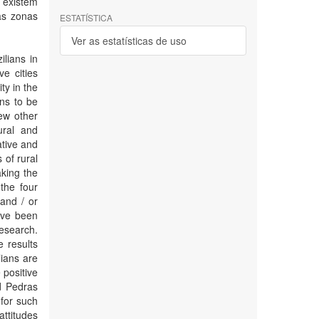
 existem
as zonas
ESTATÍSTICA
Ver as estatísticas de uso
ilians in
e cities
ty in the
ns to be
ew other
ural and
ative and
 of rural
aking the
 the four
and / or
have been
research.
e results
lians are
 positive
d Pedras
for such
attitudes