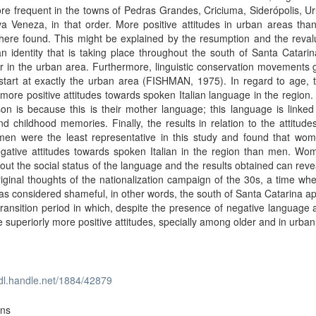
e frequent in the towns of Pedras Grandes, Criciuma, Siderópolis, U
 Veneza, in that order. More positive attitudes in urban areas than
ere found. This might be explained by the resumption and the revalu
ian identity that is taking place throughout the south of Santa Catarin
ar in the urban area. Furthermore, linguistic conservation movements 
start at exactly the urban area (FISHMAN, 1975). In regard to age, 
ore positive attitudes towards spoken Italian language in the region
on is because this is their mother language; this language is linke
nd childhood memories. Finally, the results in relation to the attitud
en were the least representative in this study and found that wo
gative attitudes towards spoken Italian in the region than men. Wo
ut the social status of the language and the results obtained can reve
riginal thoughts of the nationalization campaign of the 30s, a time wh
was considered shameful, in other words, the south of Santa Catarina a
transition period in which, despite the presence of negative language a
e superiorly more positive attitudes, specially among older and in urban
hdl.handle.net/1884/42879
ons