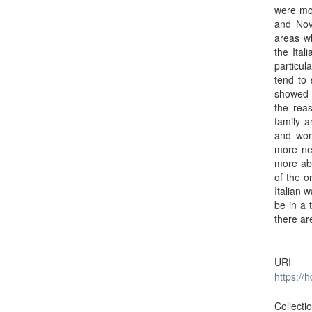
were mor
and Nova
areas wh
the Ital
particul
tend to 
showed m
the reas
family a
and wom
more ne
more abo
of the o
Italian 
be in a 
there ar
URI
https://
Collecti