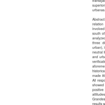
transiç
superio
urbanas
Abstract
relation
involved
south of
analyze
three d
urban), 
neutral 
and urba
verifica
aforemen
historic
made 80 
All resp
showed t
positive
attitud
Grandes.
results 