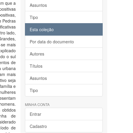
am que a
Assuntos
positivas
ositivas,
Tipo
e Pedras
icativas
Esta coleção
tro lado,
Grandes,
Por data do documento
-se mais
explicado
Autores
do o sul
entos de
Títulos
a urbana
ram mais
Assuntos
tivo seja
família e
Tipo
mulheres
resentam
s homens.
MINHA CONTA
 obtidos
Entrar
anha de
siderado
Cadastro
ríodo de