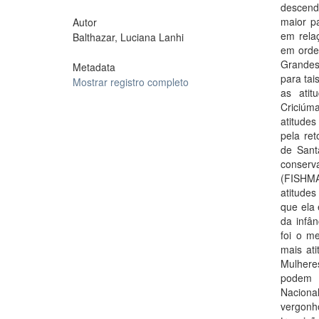
descendê
maior pa
Autor
em relaç
Balthazar, Luciana Lanhi
em orde
Grandes.
Metadata
para tai
Mostrar registro completo
as atit
Criciúm
atitudes
pela ret
de Sant
conserv
(FISHMA
atitudes
que ela 
da infâ
foi o m
mais ati
Mulhere
podem 
Naciona
vergonh