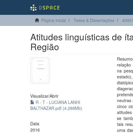
Página inicial
Teses & Dissertações
4000
Atitudes linguísticas de í
Região
Resumo: 
relação 
na pesq
estado)
diatópic
diagerac
pretende
Visualizar/
Abrir
neutras 
R - T - LUCIANA LANHI
cinco ci
BALTHAZAR.pdf (4.288Mb)
atitudes
se també
Data
tais res
2016
uma das