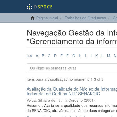
Página inicial
Trabalhos de Graduação
Ge
Navegação Gestão da Inf
"Gerenciamento da inform
0-9
A
B
C
D
E
F
G
H
I
J
K
L
M
N
Itens para a visualização no momento 1-3 of 3
Avaliação da Qualidade do Núcleo de Informaç
Industrial de Curitiba NIT/ SENAI/CIC
Veiga, Silmara de Fátima Cordeiro
(
2001
)
Resumo : Avalia-se a qualidade dos recursos informa
do SENAI/CIC, através da opinião de duas categorias de