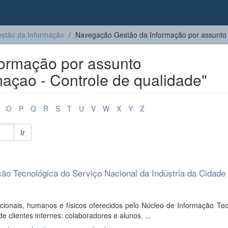
stão da Informação
Navegação Gestão da Informação por assunto
ormação por assunto
açao - Controle de qualidade"
O
P
Q
R
S
T
U
V
W
X
Y
Z
Ir
ão Tecnológica do Serviço Nacional da Indústria da Cidade
cionais, humanos e físicos oferecidos pelo Núcleo de Informação Tec
 clientes internes: colaboradores e alunos. ...