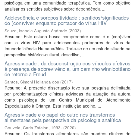
psicóloga em uma comunidade terapêutica. Tem como objetivo
analisar os sentidos subjetivos sobre dependência ...
Adolescência e soropositividade : sentidos/significados
do (con)viver enquanto portador do vírus HIV
Souza, Isabela Augusta Andrade
(
2003
)
Resumo: Este estudo busca compreender como é o (con)viver
com o vírus HIV para adolescentes portadores do vírus da
Imunodeficiência Humana/Aids. Trata-se de um estudo situado na
perspectiva histórico-cultural, descritivo, ...
Agressividade : da desconstrução dos vínculos afetivos
à presença de sobrevivência, um caminho winnicottiano
de retorno a Freud
Santos, Simoni Hollanda dos
(
2017
)
Resumo: A presente dissertação teve sua pesquisa delimitada
por problematizações clínicas advindas da atuação da autora
como psicóloga de um Centro Municipal de Atendimento
Especializado à Criança. Esta instituição acolhe, ...
Agressividade e o papel do outro nos transtornos
alimentares pela perspectiva da psicologia analítica
Gouveia, Carla Zafalon, 1993-
(
2020
)
Resumo: Os transtornos alimentares são quadros clínicos de