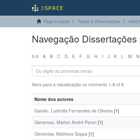
Página inicial
Teses & Dissertações
40001
Navegação Dissertações 
0-9
A
B
C
D
E
F
G
H
I
J
K
L
M
N
Itens para a visualização no momento 1-8 of 8
Nome dos autores
Galvão, Ludmilla Fernandes de Oliveira
[1]
Generoso, Marlon André Peron
[1]
Geremias, Matheus Soppa
[1]