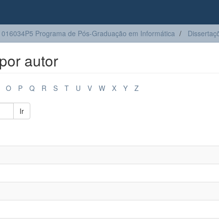
016034P5 Programa de Pós-Graduação em Informática
Dissertaç
por autor
O
P
Q
R
S
T
U
V
W
X
Y
Z
Ir