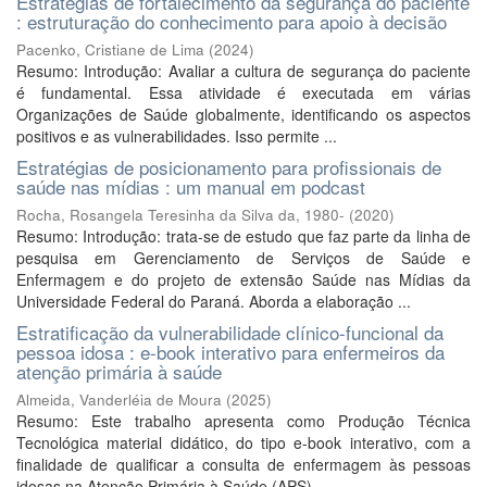
Estratégias de fortalecimento da segurança do paciente
: estruturação do conhecimento para apoio à decisão
Pacenko, Cristiane de Lima
(
2024
)
Resumo: Introdução: Avaliar a cultura de segurança do paciente
é fundamental. Essa atividade é executada em várias
Organizações de Saúde globalmente, identificando os aspectos
positivos e as vulnerabilidades. Isso permite ...
Estratégias de posicionamento para profissionais de
saúde nas mídias : um manual em podcast
Rocha, Rosangela Teresinha da Silva da, 1980-
(
2020
)
Resumo: Introdução: trata-se de estudo que faz parte da linha de
pesquisa em Gerenciamento de Serviços de Saúde e
Enfermagem e do projeto de extensão Saúde nas Mídias da
Universidade Federal do Paraná. Aborda a elaboração ...
Estratificação da vulnerabilidade clínico-funcional da
pessoa idosa : e-book interativo para enfermeiros da
atenção primária à saúde
Almeida, Vanderléia de Moura
(
2025
)
Resumo: Este trabalho apresenta como Produção Técnica
Tecnológica material didático, do tipo e-book interativo, com a
finalidade de qualificar a consulta de enfermagem às pessoas
idosas na Atenção Primária à Saúde (APS). ...