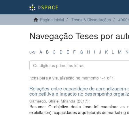
Página inicial
Teses & Dissertações
40001
Navegação Teses por auto
0-9
A
B
C
D
E
F
G
H
I
J
K
L
M
N
Itens para a visualização no momento 1-1 of 1
Relações entre capacidade de aprendizagem d
competitiva e impacto no desempenho organiz
Camargo, Shirlei Miranda
(
2017
)
Resumo: O objetivo desta tese foi examinar as r
exploitation), capacidades arquiteturais de marketing