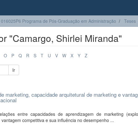
016025P6 Programa de Pós-Graduação em Administração
Teses
r "Camargo, Shirlei Miranda"
O
P
Q
R
S
T
U
V
W
X
Y
Z
Ir
e marketing, capacidade arquitetural de marketing e vanta
acional
elações entre capacidades de aprendizagem de marketing (explo
 e vantagem competitiva e sua influência no desempenho ...