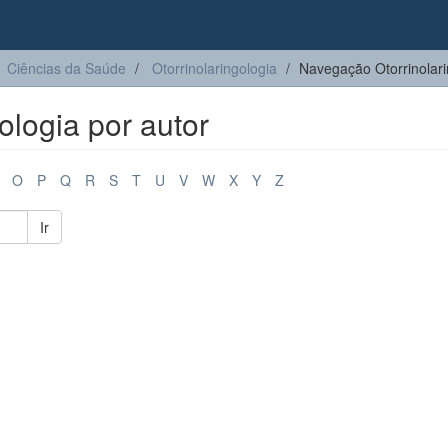
Ciências da Saúde
Otorrinolaringologia
Navegação Otorrinolari
ologia por autor
O
P
Q
R
S
T
U
V
W
X
Y
Z
Ir