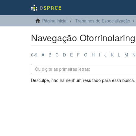
Página inicial
Trabalhos de Especialização
Navegação Otorrinolaring
0-9
A
B
C
D
E
F
G
H
I
J
K
L
M
N
Desculpe, não há nenhum resultado para essa busca.