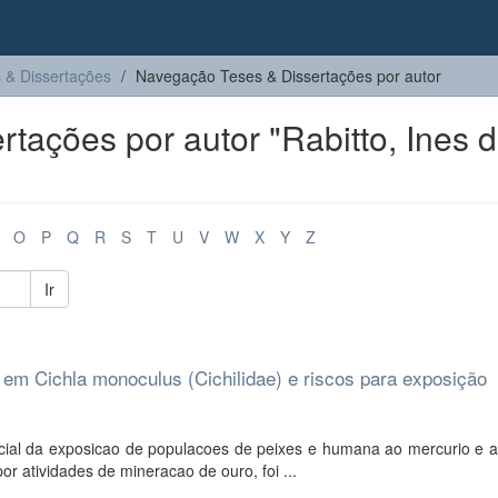
 & Dissertações
Navegação Teses & Dissertações por autor
tações por autor "Rabitto, Ines 
O
P
Q
R
S
T
U
V
W
X
Y
Z
Ir
em Cichla monoculus (Cichilidae) e riscos para exposição
ncial da exposicao de populacoes de peixes e humana ao mercurio e 
r atividades de mineracao de ouro, foi ...