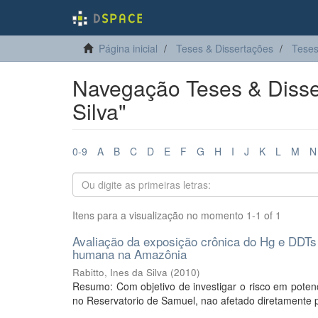
Página inicial
Teses & Dissertações
Teses
Navegação Teses & Disser
Silva"
0-9
A
B
C
D
E
F
G
H
I
J
K
L
M
N
Itens para a visualização no momento 1-1 of 1
Avaliação da exposição crônica do Hg e DDTs 
humana na Amazônia
Rabitto, Ines da Silva
(
2010
)
Resumo: Com objetivo de investigar o risco em pote
no Reservatorio de Samuel, nao afetado diretamente po