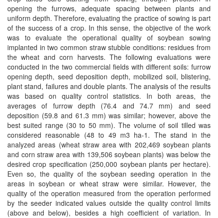
opening the furrows, adequate spacing between plants and
uniform depth. Therefore, evaluating the practice of sowing is part
of the success of a crop. In this sense, the objective of the work
was to evaluate the operational quality of soybean sowing
implanted in two common straw stubble conditions: residues from
the wheat and corn harvests. The following evaluations were
conducted in the two commercial fields with different soils: furrow
opening depth, seed deposition depth, mobilized soil, blistering,
plant stand, failures and double plants. The analysis of the results
was based on quality control statistics. In both areas, the
averages of furrow depth (76.4 and 74.7 mm) and seed
deposition (59.8 and 61.3 mm) was similar; however, above the
best suited range (30 to 50 mm). The volume of soil tilled was
considered reasonable (48 to 49 m3 ha-1. The stand in the
analyzed areas (wheat straw area with 202,469 soybean plants
and corn straw area with 139,506 soybean plants) was below the
desired crop specification (250,000 soybean plants per hectare).
Even so, the quality of the soybean seeding operation in the
areas in soybean or wheat straw were similar. However, the
quality of the operation measured from the operation performed
by the seeder indicated values outside the quality control limits
(above and below), besides a high coefficient of variation. In