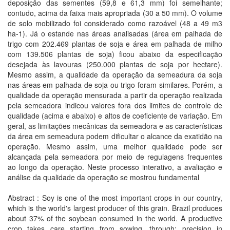
deposição das sementes (59,8 e 61,3 mm) foi semelhante;
contudo, acima da faixa mais apropriada (30 a 50 mm). O volume
de solo mobilizado foi considerado como razoável (48 a 49 m3
ha-1). Já o estande nas áreas analisadas (área em palhada de
trigo com 202.469 plantas de soja e área em palhada de milho
com 139.506 plantas de soja) ficou abaixo da especificação
desejada às lavouras (250.000 plantas de soja por hectare).
Mesmo assim, a qualidade da operação da semeadura da soja
nas áreas em palhada de soja ou trigo foram similares. Porém, a
qualidade da operação mensurada a partir da operação realizada
pela semeadora indicou valores fora dos limites de controle de
qualidade (acima e abaixo) e altos de coeficiente de variação. Em
geral, as limitações mecânicas da semeadora e as características
da área em semeadura podem dificultar o alcance da exatidão na
operação. Mesmo assim, uma melhor qualidade pode ser
alcançada pela semeadora por meio de regulagens frequentes
ao longo da operação. Neste processo interativo, a avaliação e
análise da qualidade da operação se mostrou fundamental
Abstract : Soy is one of the most important crops in our country,
which is the world's largest producer of this grain. Brazil produces
about 37% of the soybean consumed in the world. A productive
crop takes care starting from sowing, through: precision in