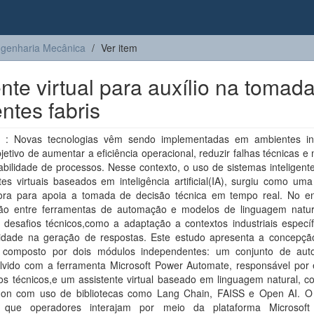
genharia Mecânica
Ver item
te virtual para auxílio na tomad
ntes fabris
: Novas tecnologias vêm sendo implementadas em ambientes ind
etivo de aumentar a eficiência operacional, reduzir falhas técnicas e
abilidade de processos. Nesse contexto, o uso de sistemas inteligen
tes virtuais baseados em inteligência artificial(IA), surgiu como um
ora para apoia a tomada de decisão técnica em tempo real. No en
ção entre ferramentas de automação e modelos de linguagem natur
 desafios técnicos,como a adaptação a contextos industriais específ
ilidade na geração de respostas. Este estudo apresenta a concepç
 composto por dois módulos independentes: um conjunto de au
lvido com a ferramenta Microsoft Power Automate, responsável por 
s técnicos,e um assistente virtual baseado em linguagem natural, co
on com uso de bibliotecas como Lang Chain, FAISS e Open AI. O
e que operadores interajam por meio da plataforma Microsoft