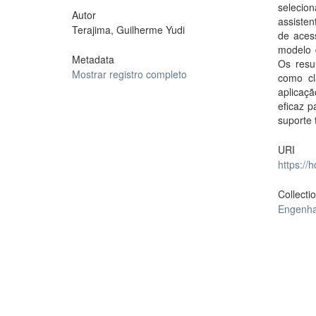
selecio
Autor
assisten
Terajima, Guilherme Yudi
de aces
modelo 
Metadata
Os resu
Mostrar registro completo
como cl
aplicaçã
eficaz 
suporte 
URI
https://
Collecti
Engenha