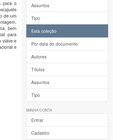
s para o
Assuntos
os(ajuste
ão de um
Tipo
ontagem.
ema, bem
Esta coleção
ial para
u viáve e
Por data do documento
cional e
Autores
Títulos
Assuntos
Tipo
MINHA CONTA
Entrar
Cadastro