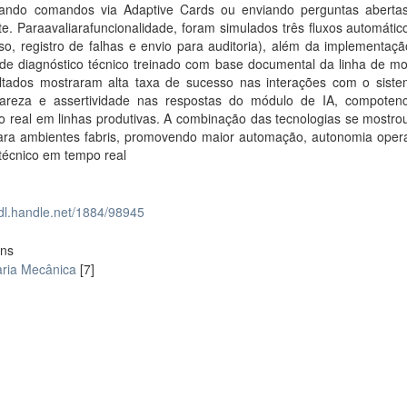
nando comandos via Adaptive Cards ou enviando perguntas aberta
te. Paraavaliarafuncionalidade, foram simulados três fluxos automátic
so, registro de falhas e envio para auditoria), além da implementaç
de diagnóstico técnico treinado com base documental da linha de m
ltados mostraram alta taxa de sucesso nas interações com o sist
areza e assertividade nas respostas do módulo de IA, compotenc
o real em linhas produtivas. A combinação das tecnologias se mostro
para ambientes fabris, promovendo maior automação, autonomia opera
técnico em tempo real
hdl.handle.net/1884/98945
ons
ria Mecânica
[7]