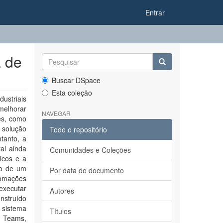
Entrar
a de
Buscar DSpace
Esta coleção
ustriais
 melhorar
NAVEGAR
tes, como
a solução
Todo o repositório
tanto, a
al ainda
Comunidades e Coleções
icos e a
ão de um
Por data do documento
tomações
executar
Autores
nstruído
 sistema
Títulos
 Teams,