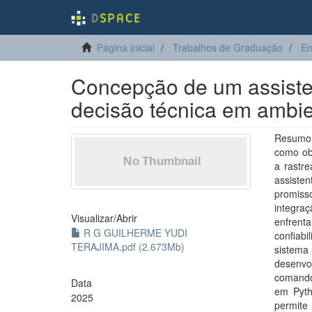
Página inicial
Trabalhos de Graduação
En
Concepção de um assisten
decisão técnica em ambie
Resumo 
como obj
a rastre
assisten
promiss
integra
Visualizar/
Abrir
enfrenta
R G GUILHERME YUDI
confiab
TERAJIMA.pdf (2.673Mb)
sistema
desenvo
comando
Data
em Pyth
2025
permit