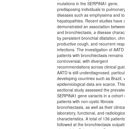
mutations in the SERPINA1 gene,
predisposing individuals to pulmonary
diseases such as emphysema and to
hepatopathies. Recent studies have al
demonstrated an association between
and bronchiectasis, a disease characte
by persistent bronchial dilatation, chron
productive cough, and recurrent respira
infections. The investigation of AATD in
patients with bronchiectasis remains
controversial, with divergent
recommendations across clinical guidel
AATD is still underdiagnosed, particularl
developing countries such as Brazil, w
epidemiological data are scarce. This c
sectional study assessed the prevalenc
SERPINA1 gene variants in a cohort of
patients with non-cystic fibrosis
bronchiectasis, as well as their clinical,
laboratory, functional, and radiological
characteristics. A total of 136 patients
followed at the bronchiectasis outpatien