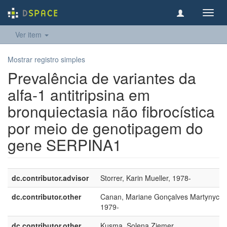
Toggl
navig
Ver item
Mostrar registro simples
Prevalência de variantes da
alfa-1 antitripsina em
bronquiectasia não fibrocística
por meio de genotipagem do
gene SERPINA1
dc.contributor.advisor
Storrer, Karin Mueller, 1978-
dc.contributor.other
Canan, Mariane Gonçalves Martynyche
1979-
dc.contributor.other
Kusma, Solena Ziemer