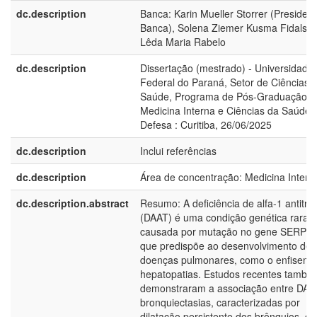
dc.description
Banca: Karin Mueller Storrer (Presiden
Banca), Solena Ziemer Kusma Fidalski
Lêda Maria Rabelo
dc.description
Dissertação (mestrado) - Universidade
Federal do Paraná, Setor de Ciências 
Saúde, Programa de Pós-Graduação 
Medicina Interna e Ciências da Saúde.
Defesa : Curitiba, 26/06/2025
dc.description
Inclui referências
dc.description
Área de concentração: Medicina Intern
dc.description.abstract
Resumo: A deficiência de alfa-1 antitrip
(DAAT) é uma condição genética rara
causada por mutação no gene SERPI
que predispõe ao desenvolvimento de
doenças pulmonares, como o enfisema
hepatopatias. Estudos recentes també
demonstraram a associação entre DAA
bronquiectasias, caracterizadas por
dilatação persistente dos brônquios, c