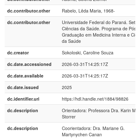
dc.contributor.other
Rabelo, Lêda Maria, 1968-
dc.contributor.other
Universidade Federal do Paraná. Setor
Ciências da Saúde. Programa de Pós-
Graduação em Medicina Interna e Ciên
da Saúde
dc.creator
Sokoloski, Caroline Souza
dc.date.accessioned
2026-03-31T14:25:17Z
dc.date.available
2026-03-31T14:25:17Z
dc.date.issued
2025
dc.identifier.uri
https://hdl.handle.net/1884/98826
dc.description
Orientadora: Professora Dra. Karin Mue
Storrer
dc.description
Coorientadora: Dra. Mariane G.
Martynychen Canan