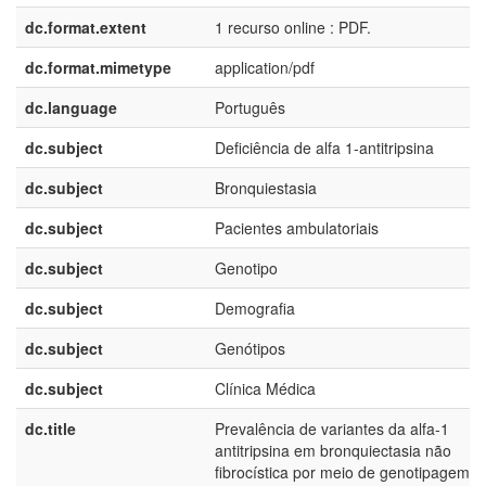
dc.format.extent
1 recurso online : PDF.
dc.format.mimetype
application/pdf
dc.language
Português
dc.subject
Deficiência de alfa 1-antitripsina
dc.subject
Bronquiestasia
dc.subject
Pacientes ambulatoriais
dc.subject
Genotipo
dc.subject
Demografia
dc.subject
Genótipos
dc.subject
Clínica Médica
dc.title
Prevalência de variantes da alfa-1
antitripsina em bronquiectasia não
fibrocística por meio de genotipagem d