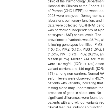
clinic of the Pulmonology Department o
Hospital de Clínicas at the Federal Univ
of Paraná (CHC-UFPR) between 2005 
2023 were analyzed. Demographic, clini
laboratory, pulmonary function, and im
data were collected. SERPINA1 genoty
was performed independently of alpha-
antitrypsin (AAT) serum levels. The
prevalence of variants was 25.7%, with
following genotypes identified: PiMS
(15.4%), PiMZ (5.1%), PiSS (1.5%), Pi
(1.5%), PiMI (0.7%), PiSZ (0.7%), and 
Malton (0.7%). Median AAT serum leve
were 107 mg/dL (IQR: 91 130) among
variant carriers and 146 mg/dL (IQR: 1
171) among non-carriers. Normal AAT
serum levels were observed in 45.7% o
patients with variants, indicating that s
testing alone may underestimate the
presence of genetic alterations. No
significant differences were found betw
patients with and without variants regar
clinical features, pulmonary function, or