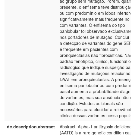
ao grupo sem mutação. Porém, quand
presente, o enfisema teve distribuição 
ou com predomínio em lobos inferiores
significativamente mais frequente no g
com variantes. O enfisema do tipo
panlobular foi observado exclusivamen
nos portadores de mutação. Conclui-s
a detecção de variantes do gene SER
é frequente em pacientes com
bronquiectasias não fibrocísticas. Não 
padrão fenotípico, clínico, funcional ou
radiológico que indique suspeição para
investigação de mutações relacionadas
DAAT em bronquiectasias. A presença 
enfisema panlobular ou com predomíni
basal aumenta a probabilidade diagnós
de variantes, mas sua ausência não exc
condição. Estudos adicionais são
necessários para elucidar a relevância
clínica dessas variantes nessa populaç
dc.description.abstract
Abstract: Alpha-1 antitrypsin deficiency
(AATD) is a rare genetic condition caus