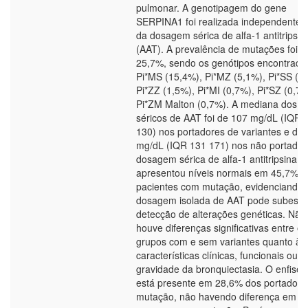
pulmonar. A genotipagem do gene
SERPINA1 foi realizada independente
da dosagem sérica de alfa-1 antitripsin
(AAT). A prevalência de mutações foi d
25,7%, sendo os genótipos encontrado
Pi*MS (15,4%), Pi*MZ (5,1%), Pi*SS (1
Pi*ZZ (1,5%), Pi*MI (0,7%), Pi*SZ (0,7%
Pi*ZM Malton (0,7%). A mediana dos ní
séricos de AAT foi de 107 mg/dL (IQR 
130) nos portadores de variantes e de
mg/dL (IQR 131 171) nos não portador
dosagem sérica de alfa-1 antitripsina
apresentou níveis normais em 45,7% d
pacientes com mutação, evidenciando 
dosagem isolada de AAT pode subesti
detecção de alterações genéticas. Não
houve diferenças significativas entre os
grupos com e sem variantes quanto às
características clínicas, funcionais ou à
gravidade da bronquiectasia. O enfise
está presente em 28,6% dos portadore
mutação, não havendo diferença em re