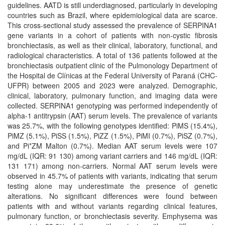
guidelines. AATD is still underdiagnosed, particularly in developing
countries such as Brazil, where epidemiological data are scarce.
This cross-sectional study assessed the prevalence of SERPINA1
gene variants in a cohort of patients with non-cystic fibrosis
bronchiectasis, as well as their clinical, laboratory, functional, and
radiological characteristics. A total of 136 patients followed at the
bronchiectasis outpatient clinic of the Pulmonology Department of
the Hospital de Clínicas at the Federal University of Paraná (CHC-
UFPR) between 2005 and 2023 were analyzed. Demographic,
clinical, laboratory, pulmonary function, and imaging data were
collected. SERPINA1 genotyping was performed independently of
alpha-1 antitrypsin (AAT) serum levels. The prevalence of variants
was 25.7%, with the following genotypes identified: PiMS (15.4%),
PiMZ (5.1%), PiSS (1.5%), PiZZ (1.5%), PiMI (0.7%), PiSZ (0.7%),
and Pi*ZM Malton (0.7%). Median AAT serum levels were 107
mg/dL (IQR: 91 130) among variant carriers and 146 mg/dL (IQR:
131 171) among non-carriers. Normal AAT serum levels were
observed in 45.7% of patients with variants, indicating that serum
testing alone may underestimate the presence of genetic
alterations. No significant differences were found between
patients with and without variants regarding clinical features,
pulmonary function, or bronchiectasis severity. Emphysema was