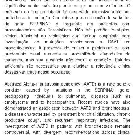
significativamente mais frequente no grupo com variantes. O
enfisema do tipo panlobular foi observado exclusivamente nos
portadores de mutação. Conclui-se que a detecção de variantes
do gene SERPINA1 é frequente em pacientes com
bronquiectasias não fibrocísticas. Não há padrão fenotípico,
clínico, funcional ou radiológico que indique suspeição para
investigação de mutações relacionadas a DAAT em
bronquiectasias. A presença de enfisema panlobular ou com
predomínio basal aumenta a probabilidade diagnóstica de
variantes, mas sua ausência não exclui a condição. Estudos
adicionais são necessários para elucidar a relevância clínica
dessas variantes nessa população
Abstract: Alpha-1 antitrypsin deficiency (AATD) is a rare genetic
condition caused by mutations in the SERPINA1 gene,
predisposing individuals to pulmonary diseases such as
emphysema and to hepatopathies. Recent studies have also
demonstrated an association between AATD and bronchiectasis,
a disease characterized by persistent bronchial dilatation, chronic
productive cough, and recurrent respiratory infections. The
investigation of AATD in patients with bronchiectasis remains
controversial, with divergent recommendations across clinical