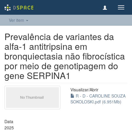
Toggl
navig
Ver item
Prevalência de variantes da
alfa-1 antitripsina em
bronquiectasia não fibrocística
por meio de genotipagem do
gene SERPINA1
Visualizar/
Abrir
R - D - CAROLINE SOUZA
SOKOLOSKI.pdf (6.951Mb)
Data
2025