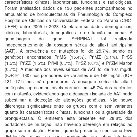
características clínicas, laboratoriais, funcionais e radiológicas.
Foram analisados dados de 136 pacientes acompanhados no
ambulatório de bronquiectasias da Pneumologia do Complexo
Hospital de Clínicas da Universidade Federal do Paraná (CHC-
UFPR) entre 2005 e 2023. Coletaram-se dados demográficos,
clínicos, laboratoriais, tomográficos e de função pulmonar. A
genotipagem do gene SERPINA1 foi realizada
independentemente da dosagem sérica de alfa-1 antitripsina
(AAT). A prevalência de mutações foi de 25,7%, sendo os
genótipos encontrados Pi*MS (15,4%), Pi*MZ (5,1%), Pi*SS
(1,5%), Pi*ZZ (1,5%), Pi*MI (0,7%), Pi*SZ (0,7%) e Pi*ZM Malton
(0,7%). A mediana dos níveis séricos de AAT foi de 107 mg/dL
(IQR 91 130) nos portadores de variantes e de 146 mg/dL (IQR
131 171) nos não portadores. A dosagem sérica de alfa-1
antitripsina apresentou níveis normais em 45,7% dos pacientes
com mutação, evidenciando que a dosagem isolada de AAT pode
subestimar a detecção de alterações genéticas. Não houve
diferenças significativas entre os grupos com e sem variantes
quanto às características clínicas, funcionais ou à gravidade da
bronquiectasia. O enfisema está presente em 28,6% dos
portadores de mutação, não havendo diferença em relação ao
grupo sem mutação. Porém, quando presente, o enfisema teve
distribuição difusa ou com predomínio em lobos inferiores