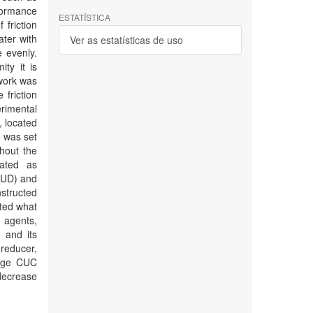
formance
ESTATÍSTICA
friction
ater with
Ver as estatísticas de uso
e evenly.
ity it is
 work was
 friction
erimental
, located
e was set
hout the
lated as
(CUD) and
nstructed
ated what
l agents,
n and its
 reducer,
rage CUC
 decrease