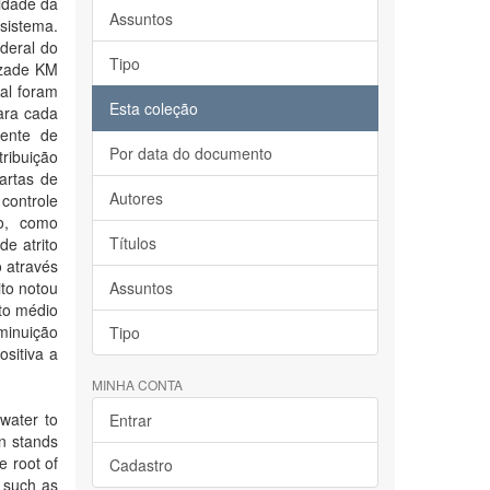
midade da
Assuntos
 sistema.
deral do
Tipo
izade KM
al foram
Esta coleção
ara cada
iente de
Por data do documento
ribuição
artas de
Autores
 controle
ão, como
Títulos
e atrito
 através
ito notou
Assuntos
to médio
minuição
Tipo
sitiva a
MINHA CONTA
 water to
Entrar
on stands
e root of
Cadastro
s such as