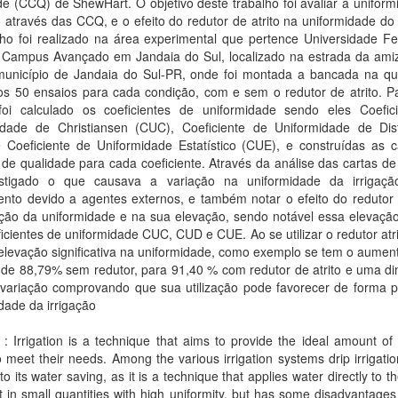
e (CCQ) de ShewHart. O objetivo deste trabalho foi avaliar a unifor
o através das CCQ, e o efeito do redutor de atrito na uniformidade do
lho foi realizado na área experimental que pertence Universidade Fe
 Campus Avançado em Jandaia do Sul, localizado na estrada da am
município de Jandaia do Sul-PR, onde foi montada a bancada na qu
dos 50 ensaios para cada condição, com e sem o redutor de atrito. P
foi calculado os coeficientes de uniformidade sendo eles Coefic
idade de Christiansen (CUC), Coeficiente de Uniformidade de Dist
 Coeficiente de Uniformidade Estatístico (CUE), e construídas as c
 de qualidade para cada coeficiente. Através da análise das cartas de
estigado o que causava a variação na uniformidade da irrigaç
nto devido a agentes externos, e também notar o efeito do redutor d
ação da uniformidade e na sua elevação, sendo notável essa elevação
icientes de uniformidade CUC, CUD e CUE. Ao se utilizar o redutor atr
elevação significativa na uniformidade, como exemplo se tem o aumen
de 88,79% sem redutor, para 91,40 % com redutor de atrito e uma di
variação comprovando que sua utilização pode favorecer de forma po
dade da irrigação
 : Irrigation is a technique that aims to provide the ideal amount of
o meet their needs. Among the various irrigation systems drip irrigati
to its water saving, as it is a technique that applies water directly to th
t in small quantities with high uniformity, but has some disadvantage