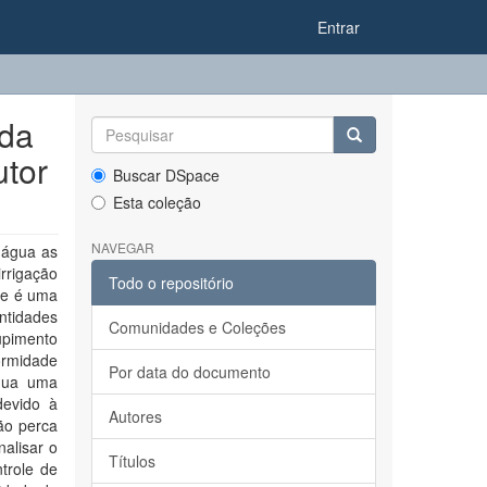
Entrar
 da
utor
Buscar DSpace
Esta coleção
NAVEGAR
 água as
irrigação
Todo o repositório
ue é uma
ntidades
Comunidades e Coleções
upimento
ormidade
Por data do documento
gua uma
devido à
Autores
ão perca
nalisar o
Títulos
ntrole de