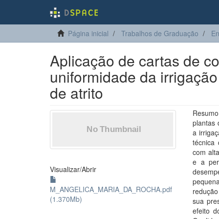
Página inicial
Trabalhos de Graduação
En
Aplicação de cartas de co
uniformidade da irrigaçã
de atrito
Resumo 
plantas 
a irrig
técnica
com alt
e a per
Visualizar/
Abrir
desemp
pequena
M_ANGELICA_MARIA_DA_ROCHA.pdf
redução
(1.370Mb)
sua pres
efeito d