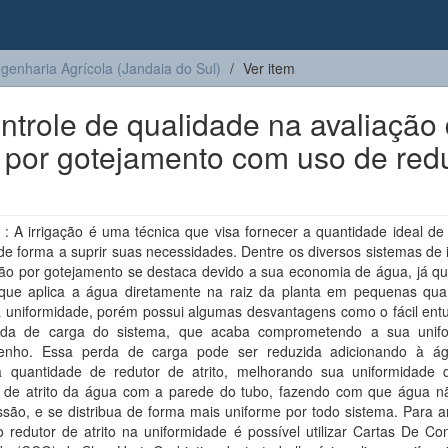
genharia Agrícola (Jandaia do Sul)
Ver item
ntrole de qualidade na avaliação
o por gotejamento com uso de red
: A irrigação é uma técnica que visa fornecer a quantidade ideal de
de forma a suprir suas necessidades. Dentre os diversos sistemas de 
ação por gotejamento se destaca devido a sua economia de água, já q
 que aplica a água diretamente na raiz da planta em pequenas qua
a uniformidade, porém possui algumas desvantagens como o fácil ent
da de carga do sistema, que acaba comprometendo a sua unif
enho. Essa perda de carga pode ser reduzida adicionando à á
 quantidade de redutor de atrito, melhorando sua uniformidade 
 de atrito da água com a parede do tubo, fazendo com que água n
são, e se distribua de forma mais uniforme por todo sistema. Para a
o redutor de atrito na uniformidade é possível utilizar Cartas De Co