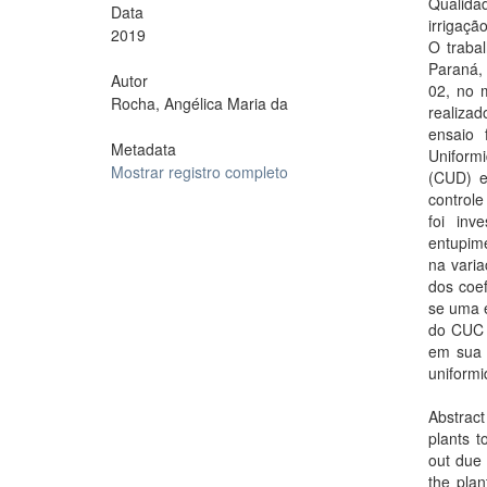
Qualidad
Data
irrigaçã
2019
O traba
Paraná,
Autor
02, no 
Rocha, Angélica Maria da
realiza
ensaio 
Metadata
Uniform
Mostrar registro completo
(CUD) e
controle
foi inv
entupime
na vari
dos coef
se uma 
do CUC 
em sua 
uniformi
Abstract
plants t
out due 
the plan