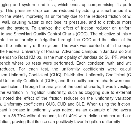
ogging and system load loss, which ends up compromising its per
ity. This pressure drop can be reduced by adding a small amount of 
to the water, improving its uniformity due to the reduced friction of w
 wall, causing water to not lose its pressure, and to distribute mor
ut the system. To analyze the effect of friction reducer on uniform
 to use ShewHart Quality Control Charts (QCC). The objective of this
ate the uniformity of irrigation through the QCC and the effect of the
on the uniformity of the system. The work was carried out in the exp
the Federal University of Paraná, Advanced Campus in Jandaia do Sul
riendship Road KM 02, in the municipality of Jandaia do Sul-PR, wher
bench where 50 tests were performed. Each condition, with and wit
n reducer. For each test, the uniformity coefficients were calcu
nsen Uniformity Coefficient (CUC), Distribution Uniformity Coefficient 
cal Uniformity Coefficient (CUE), and the quality control charts were co
 coefficient. Through the analysis of the control charts, it was investig
he variation in irrigation uniformity, such as clogging due to externa
 noted the effect of the friction reducer on the uniformity variatio
n. Uniformity coefficients CUC, CUD and CUE. When using the friction
ficant increase in uniformity was noted, as an example of the ave
 from 88.79% without reducer, to 91.40% with friction reducer and a
riation, proving that its use can positively favor irrigation uniformity