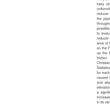
easy cl
uniform
reducer 
the pipe
througho
possible
to evalu
reducer 
area of 
on the F
up the 
frictio
Christia
Statisti
for each
caused t
and also
elevatio
a signi
increase
in its va