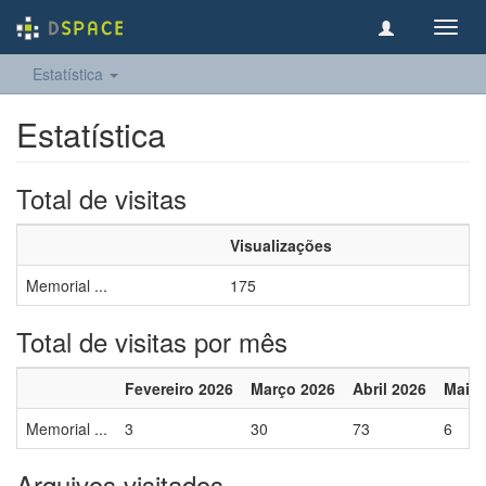
Toggl
navig
Estatística
Estatística
Total de visitas
Visualizações
Memorial ...
175
Total de visitas por mês
Fevereiro 2026
Março 2026
Abril 2026
Maio 
Memorial ...
3
30
73
6
Arquivos visitados