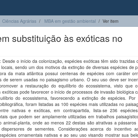
Ciências Agrárias
MBA em gestão ambiental
Ver item
m substituição às exóticas no
Desde o início da colonização, espécies exóticas têm sido trazidas 
 locais, sendo um dos motivos da extinção de diversas espécies de p
flora da mata atlântica possui centenas de espécies com caráter or
is de serem usadas no paisagismo urbano. O seu uso deve ser incen
promover a restauração do equilíbrio do ecossistema, visto que 
 exóticas pode favorecer o início de processos de invasão biológica
uilíbrio do ecossistema, favorecendo a extinção de espécies. Por
bibliográfica, foram listadas as 100 espécies mais utilizadas no pais
 entre nativas e exóticas, em contrapartida, lista-se 236 espécies
tais que podem ser amplamente utilizadas em trabalhos paisagístic
ão animal-planta, onde ao menos 22 destas são atrativas a pássaros 
 dispersores de sementes. Considerações acerca do incentivo ao
espécies ornamentais nativas e ao seu uso visando mostrar sua bele