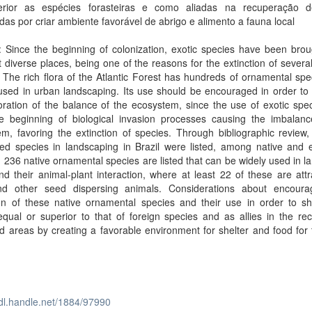
rior as espécies forasteiras e como aliadas na recuperação 
as por criar ambiente favorável de abrigo e alimento a fauna local
: Since the beginning of colonization, exotic species have been bro
 diverse places, being one of the reasons for the extinction of severa
. The rich flora of the Atlantic Forest has hundreds of ornamental spe
used in urban landscaping. Its use should be encouraged in order to
oration of the balance of the ecosystem, since the use of exotic sp
he beginning of biological invasion processes causing the imbalanc
m, favoring the extinction of species. Through bibliographic review
d species in landscaping in Brazil were listed, among native and ex
, 236 native ornamental species are listed that can be widely used in 
d their animal-plant interaction, where at least 22 of these are attr
nd other seed dispersing animals. Considerations about encoura
ion of these native ornamental species and their use in order to sh
qual or superior to that of foreign species and as allies in the re
 areas by creating a favorable environment for shelter and food for 
hdl.handle.net/1884/97990