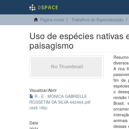
Página inicial
Trabalhos de Especialização
Uso de espécies nativas e
paisagismo
Resumo: 
diversos
A rica 
passíve
fim de 
espécies
Visualizar/
Abrir
o deseq
R - E - MONICA GABRIELLE
revisão 
ROSSETIM DA SILVA 442464.pdf
Brasil,
(445.1Kb)
ornamen
interaç
animais
Data
dessas 
2021