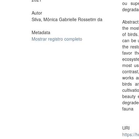
ou supe
degradad
Autor
Silva, Mônica Gabrielle Rossetim da
Abstract
the most
Metadata
of birds
Mostrar registro completo
can be 
the rest
favor t
ecosyste
most use
contrast
works an
birds a
cultivat
beauty e
degraded
fauna
URI
https://