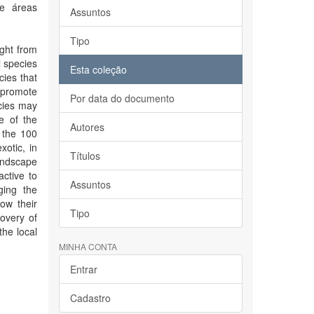
de áreas
Assuntos
Tipo
ught from
l species
Esta coleção
cies that
 promote
Por data do documento
ecies may
e of the
Autores
, the 100
otic, in
Títulos
landscape
active to
Assuntos
ging the
ow their
Tipo
covery of
the local
MINHA CONTA
Entrar
Cadastro