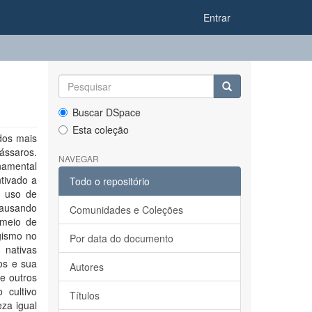
Entrar
Buscar DSpace
Esta coleção
dos mais
ássaros.
NAVEGAR
namental
tivado a
Todo o repositório
o uso de
 causando
Comunidades e Coleções
 meio de
agismo no
Por data do documento
 nativas
os e sua
Autores
e outros
 cultivo
Títulos
za igual