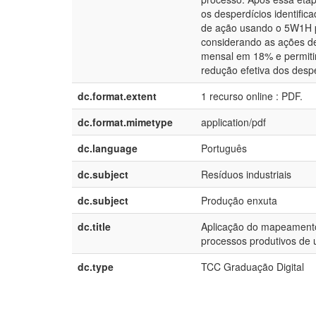
os desperdícios identific
de ação usando o 5W1H p
considerando as ações 
mensal em 18% e permiti
redução efetiva dos desp
dc.format.extent
1 recurso online : PDF.
dc.format.mimetype
application/pdf
dc.language
Português
dc.subject
Resíduos industriais
dc.subject
Produção enxuta
dc.title
Aplicação do mapeamento
processos produtivos de 
dc.type
TCC Graduação Digital