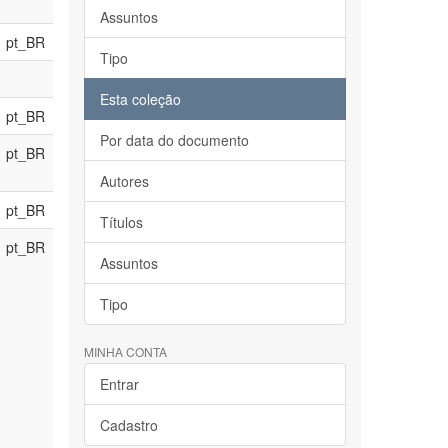
Assuntos
pt_BR
Tipo
Esta coleção
pt_BR
Por data do documento
pt_BR
Autores
pt_BR
Títulos
pt_BR
Assuntos
Tipo
MINHA CONTA
Entrar
Cadastro