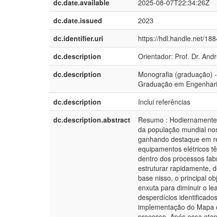
dc.date.available
2025-08-07T22:34:26Z
dc.date.issued
2023
dc.identifier.uri
https://hdl.handle.net/18
dc.description
Orientador: Prof. Dr. Andr
dc.description
Monografia (graduação) 
Graduação em Engenhari
dc.description
Inclui referências
dc.description.abstract
Resumo : Hodiernamente, 
da população mundial nos
ganhando destaque em rel
equipamentos elétricos 
dentro dos processos fab
estruturar rapidamente, 
base nisso, o principal o
enxuta para diminuir o l
desperdícios identificados
implementação do Mapa de
processo. Após essa etap