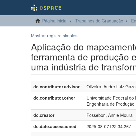
Página inicial
Trabalhos de Graduação
En
Mostrar registro simples
Aplicação do mapeamento 
ferramenta de produção e
uma indústria de transfo
dc.contributor.advisor
Oliveira, André Luiz Gazo
dc.contributor.other
Universidade Federal do
Engenharia de Produção
dc.creator
Possebon, Annie Moura
dc.date.accessioned
2025-08-07T22:34:26Z