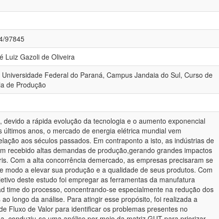
84/97845
é Luiz Gazoli de Oliveira
- Universidade Federal do Paraná, Campus Jandaia do Sul, Curso de
a de Produção
devido a rápida evolução da tecnologia e o aumento exponencial
 últimos anos, o mercado de energia elétrica mundial vem
ação aos séculos passados. Em contraponto a isto, as indústrias de
têm recebido altas demandas de produção,gerando grandes impactos
ris. Com a alta concorrência demercado, as empresas precisaram se
de modo a elevar sua produção e a qualidade de seus produtos. Com
bjetivo deste estudo foi empregar as ferramentas da manufatura
ead time do processo, concentrando-se especialmente na redução dos
 ao longo da análise. Para atingir esse propósito, foi realizada a
 Fluxo de Valor para identificar os problemas presentes no
a, conduziu-se uma análise por meio da matriz GUT para priorizar