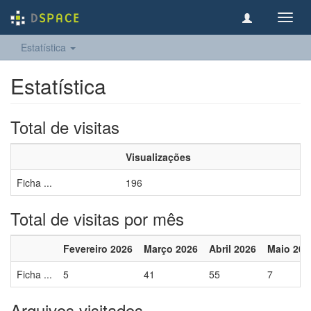
Toggl
navig
Estatística
Estatística
Total de visitas
Visualizações
Ficha ...
196
Total de visitas por mês
Fevereiro 2026
Março 2026
Abril 2026
Maio 202
Ficha ...
5
41
55
7
Arquivos visitados