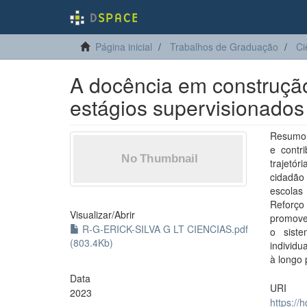
Página inicial
Trabalhos de Graduação
Ci
A docência em construção
estágios supervisionados
Resumo :
e contr
trajetó
cidadão
escolas
Reforço
Visualizar/
Abrir
promove
R-G-ERICK-SILVA G LT CIENCIAS.pdf
o siste
(803.4Kb)
individ
à longo
Data
URI
2023
https://