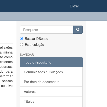
Entrar
Buscar DSpace
Esta coleção
reflexões
da minha
NAVEGAR
ção como
istentes
Todo o repositório
ecursos.
ado para
Comunidades e Coleções
nsformar
s passos
Por data do documento
coletivo
Autores
Títulos