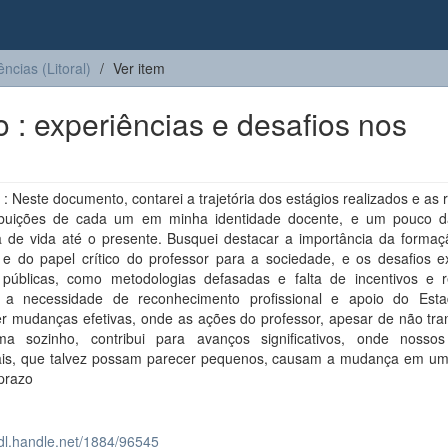
ências (Litoral)
Ver item
 : experiências e desafios nos
 Neste documento, contarei a trajetória dos estágios realizados e as 
ibuições de cada um em minha identidade docente, e um pouco 
ria de vida até o presente. Busquei destacar a importância da forma
 e do papel crítico do professor para a sociedade, e os desafios ex
 públicas, como metodologias defasadas e falta de incentivos e r
 a necessidade de reconhecimento profissional e apoio do Est
r mudanças efetivas, onde as ações do professor, apesar de não tra
ma sozinho, contribui para avanços significativos, onde nosso
uais, que talvez possam parecer pequenos, causam a mudança em um 
 prazo
hdl.handle.net/1884/96545